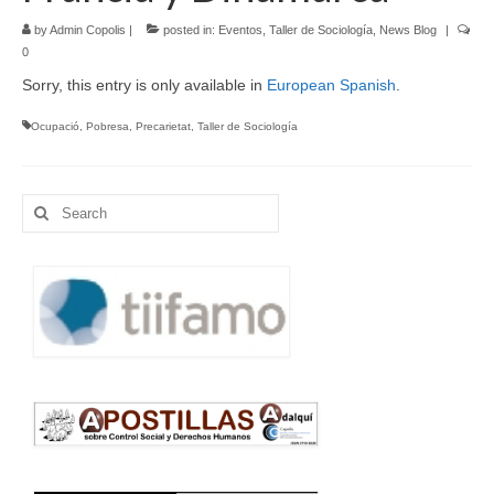
by
Admin Copolis
|
posted in:
Eventos
,
Taller de Sociología
,
News Blog
|
Language:
0
Sorry, this entry is only available in
European Spanish
.
Ocupació
,
Pobresa
,
Precarietat
,
Taller de Sociología
Search
for: