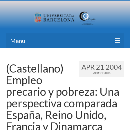
Menu
Home
(Castellano)
APR 21 2004
Research
APR 21 2004
Empleo
Formation
precario y pobreza: Una
Transfer
perspectiva comparada
Publications
España, Reino Unido,
News Blog
Francia y Dinamarca
Contact