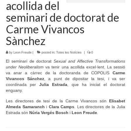
acollida del
Idioma:
seminari de doctorat de
Carme Vivancos
Sànchez
by
Leon Freude
|
posted in:
Totes les Notícies
|
0
El seminari de doctorat
Sexual and Affective Transformations
under Neoliberalism
va tenir una acollida excel·lent. La sessió
va anar a càrrec de la doctoranda de COPOLIS
Carme
Vivancos Sánchez
, a punt de dipositar la tesi, i va ser
coordinada per
Julia Estrada
, que ha iniciat el doctorat
enguany.
Les directores de tesi de la Carme Vivancos són
Elisabet
Almeda Samaranch
i
Clara Camps
. Les directores de la Julia
Estrada són
Núria Vergés Bosch
i
Leon Freude
.