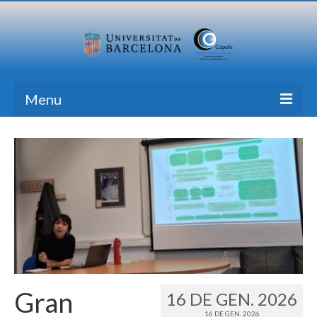
Menu
Inici
Recerca
Formació
Transferència
Publicacions
Totes les Notícies
Gran
16 DE GEN. 2026
Contacte
16 DE GEN. 2026