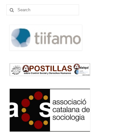
Search
for: