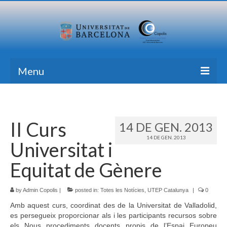
Menu
Inici
Recerca
II Curs
14 DE GEN. 2013
14 DE GEN. 2013
Formació
Universitat i
Transferència
Equitat de Gènere
Publicacions
by
Admin Copolis
|
posted in:
Totes les Notícies
,
UTEP Catalunya
|
0
Totes les Notícies
Amb aquest curs, coordinat des de la Universitat de Valladolid,
es persegueix proporcionar als i les participants recursos sobre
Contacte
els Nous procediments docents propis de l’Espai Europeu