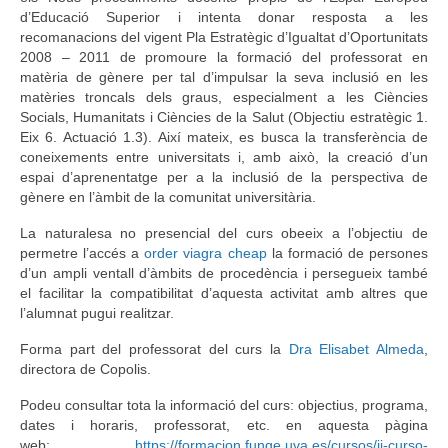
d’Educació Superior i intenta donar resposta a les
Idioma:
recomanacions del vigent Pla Estratègic d’Igualtat d’Oportunitats
2008 – 2011 de promoure la formació del professorat en
matèria de gènere per tal d’impulsar la seva inclusió en les
matèries troncals dels graus, especialment a les Ciències
Socials, Humanitats i Ciències de la Salut (Objectiu estratègic 1.
Eix 6. Actuació 1.3). Així mateix, es busca la transferència de
coneixements entre universitats i, amb això, la creació d’un
espai d’aprenentatge per a la inclusió de la perspectiva de
gènere en l’àmbit de la comunitat universitària.
La naturalesa no presencial del curs obeeix a l’objectiu de
permetre l’accés a
order viagra cheap
la formació de persones
d’un ampli ventall d’àmbits de procedència i persegueix també
el facilitar la compatibilitat d’aquesta activitat amb altres que
l’alumnat pugui realitzar.
Forma part del professorat del curs la
Dra Elisabet Almeda
,
directora de Copolis.
Podeu consultar tota la informació del curs: objectius, programa,
dates i horaris, professorat, etc. en aquesta pàgina
web:
https://formacion.funge.uva.es/cursos/ii-curso-