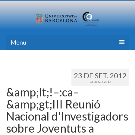
Menu
Inici
Recerca
23 DE SET. 2012
23 DE SET. 2012
Formació
&amp;lt;!–:ca–
Transferència
&amp;gt;III Reunió
Publicacions
Nacional d'Investigadors
Totes les Notícies
sobre Joventuts a
Contacte