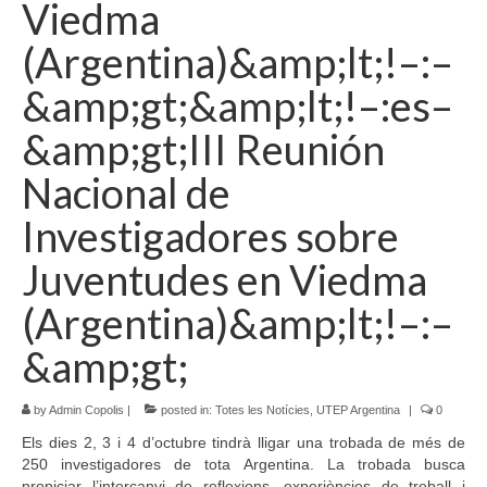
Viedma
Idioma:
(Argentina)&amp;lt;!–:–
&amp;gt;&amp;lt;!–:es–
&amp;gt;III Reunión
Nacional de
Investigadores sobre
Juventudes en Viedma
(Argentina)&amp;lt;!–:–
&amp;gt;
by
Admin Copolis
|
posted in:
Totes les Notícies
,
UTEP Argentina
|
0
Els dies 2, 3 i 4 d’octubre tindrà lligar una trobada de més de
250 investigadores de tota Argentina. La trobada busca
propiciar l’intercanvi de reflexions, experiències de treball i