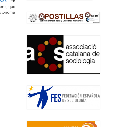
ivas”.
En
ero, que
 Autónoma