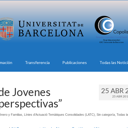
rmación
Transferencia
Publicaciones
Todas las Notic
 de Jovenes
25 ABR 
25 ABR 20
perspectivas”
nero y Familias
,
Línies d'Actuació Temàtiques Consolidades (LATC)
,
Sin categoría
,
Todas l