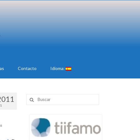
ias
Contacto
Idioma:
2011
Buscar
por:
11
as