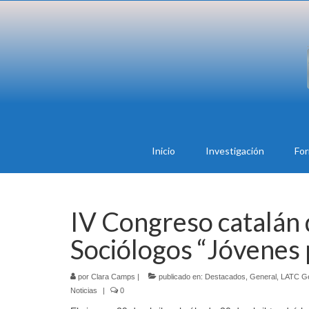
Inicio
Investigación
Fo
IV Congreso catalán
Sociólogos “Jóvenes 
por
Clara Camps
|
publicado en:
Destacados
,
General
,
LATC Gé
Noticias
|
0