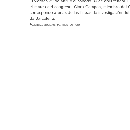
El viernes 29 de abril y el sábado 30 de abril tendrá l
el marco del congreso, Clara Campos, miembro del Gr
corresponde a unas de las líneas de investigación de
de Barcelona.
Ciencias Sociales
,
Familias
,
Género