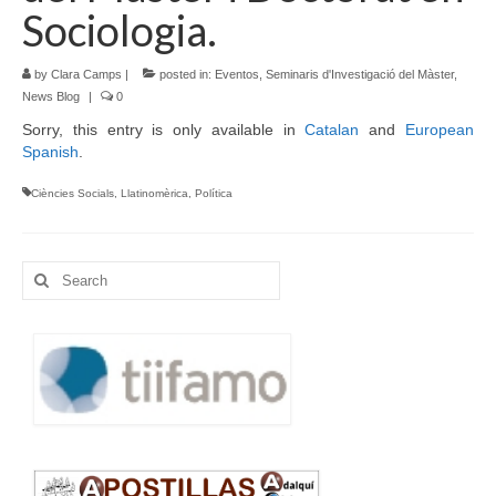
Sociologia.
Language:
by
Clara Camps
|
posted in:
Eventos
,
Seminaris d'Investigació del Màster
,
News Blog
|
0
Sorry, this entry is only available in
Catalan
and
European
Spanish
.
Ciències Socials
,
Llatinomèrica
,
Política
Search
for: