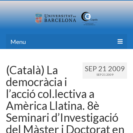
Menu
Home
(Català) La
SEP 21 2009
Research
SEP 21 2009
democràcia i
Formation
l’acció col.lectiva a
Transfer
Amèrica Llatina. 8è
Publications
Seminari d’Investigació
News Blog
del Màster i Doctorat en
Contact