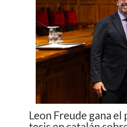
Leon Freude gana el 
tesis en catalán sobr