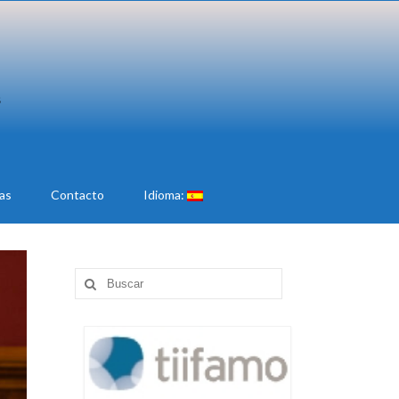
ias
Contacto
Idioma:
Buscar
por: