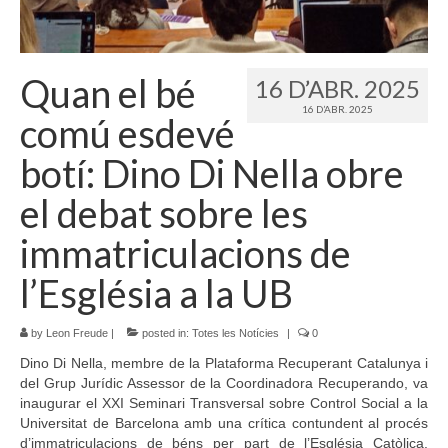
Idioma:
Quan el bé
16 D’ABR. 2025
16 D’ABR. 2025
comú esdevé
botí: Dino Di Nella obre
el debat sobre les
immatriculacions de
l’Església a la UB
by
Leon Freude
|
posted in:
Totes les Notícies
|
0
Dino Di Nella, membre de la Plataforma Recuperant Catalunya i
del Grup Jurídic Assessor de la Coordinadora Recuperando, va
inaugurar el XXI Seminari Transversal sobre Control Social a la
Universitat de Barcelona amb una crítica contundent al procés
d’immatriculacions de béns per part de l’Església Catòlica.