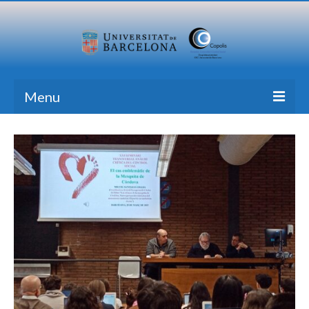
Menu
Inici
Recerca
Formació
Transferència
Publicacions
Totes les Notícies
Contacte