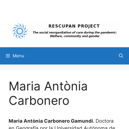
Skip
to
content
Menu
Maria Antònia
Carbonero
Maria Antònia Carbonero Gamundí.
Doctora
en Geografía por la Universidad Autónoma de