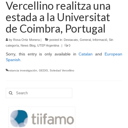
Vercellino realitza una
Language:
estada a la Universitat
de Coimbra, Portugal
by
Rosa Ortiz Monera
|
posted in:
Destacats
,
General
,
Informació
,
Sin
categoría
,
News Blog
,
UTEP Argentina
|
0
Sorry, this entry is only available in
Catalan
and
European
Spanish
.
estancia investigación
,
GEDIS
,
Soledad Vercellino
Search
for: