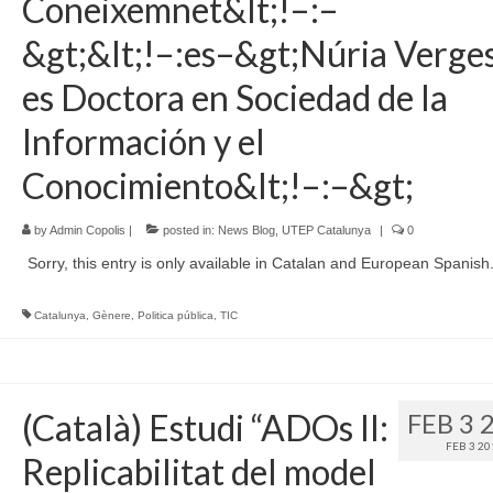
Coneixemnet&lt;!–:–
&gt;&lt;!–:es–&gt;Núria Verges
es Doctora en Sociedad de la
Información y el
Conocimiento&lt;!–:–&gt;
by
Admin Copolis
|
posted in:
News Blog
,
UTEP Catalunya
|
0
Sorry, this entry is only available in Catalan and European Spanish
Catalunya
,
Gènere
,
Politica pública
,
TIC
(Català) Estudi “ADOs II:
FEB 3 
FEB 3 20
Replicabilitat del model