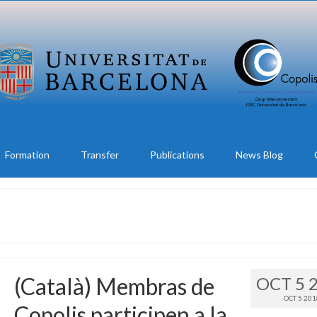
Formation
Transfer
Publications
News Blog
(Català) Membras de
OCT 5 
OCT 5 20
Copolis participen a la