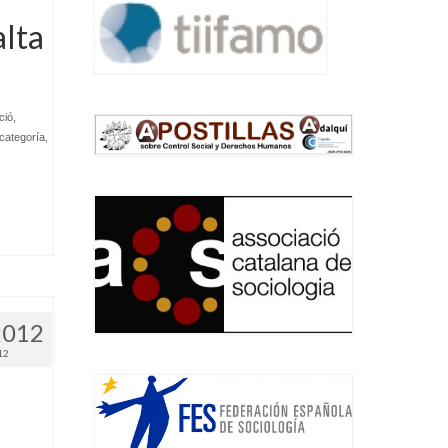
alta
ció
,
 categoría
,
.
2012
12