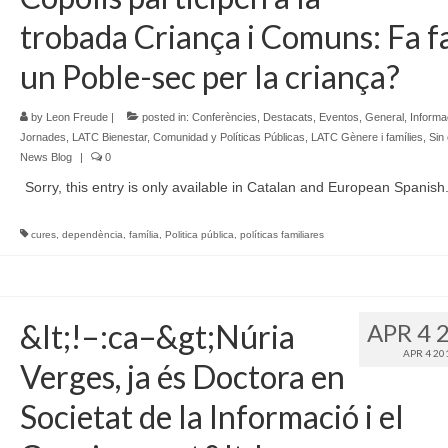
trobada Criança i Comuns: Fa f
un Poble-sec per la criança?
by
Leon Freude
|
posted in:
Conferències
,
Destacats
,
Eventos
,
General
,
Informa
Jornades
,
LATC Bienestar, Comunidad y Políticas Públicas
,
LATC Gènere i famílies
,
Sin
News Blog
|
0
Sorry, this entry is only available in Catalan and European Spanish
cures
,
dependència
,
família
,
Politica pública
,
políticas familiares
&lt;!–:ca–&gt;Núria
APR 4 
APR 4 20
Verges, ja és Doctora en
Societat de la Informació i el