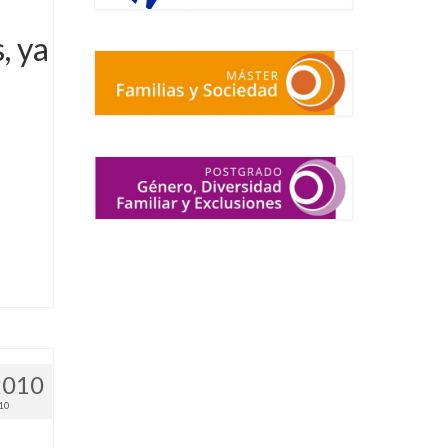
, ya
.
2010
10