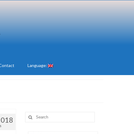
Contact
Language:
Search
2018
for:
18