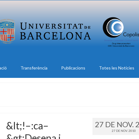
ació
Transferència
Publicacions
Totes les Notícies
&lt;!–:ca–
27 DE NOV. 
27 DE NOV. 2010
&gt;Desena i