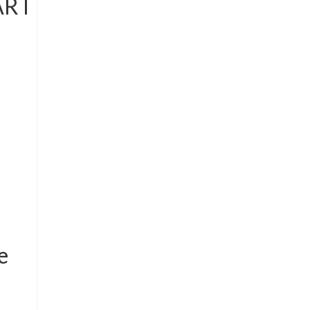
R I
e