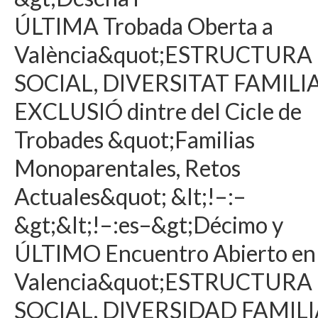
ÚLTIMA Trobada Oberta a
València&quot;ESTRUCTURA
SOCIAL, DIVERSITAT FAMILIA
EXCLUSIÓ dintre del Cicle de
Trobades &quot;Familias
Monoparentales, Retos
Actuales&quot; &lt;!–:–
&gt;&lt;!–:es–&gt;Décimo y
ÚLTIMO Encuentro Abierto en
Valencia&quot;ESTRUCTURA
SOCIAL, DIVERSIDAD FAMIL