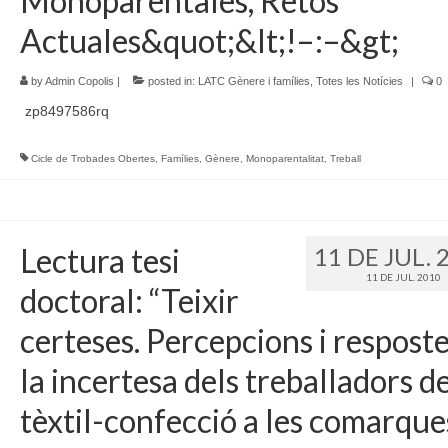
Monoparentales, Retos
Actuales&quot;&lt;!–:–&gt;
by
Admin Copolis
|
posted in:
LATC Gènere i famílies
,
Totes les Notícies
|
0
zp8497586rq
Cicle de Trobades Obertes
,
Famílies
,
Gènere
,
Monoparentalitat
,
Treball
Lectura tesi
11 DE JUL. 
11 DE JUL. 2010
doctoral: “Teixir
certeses. Percepcions i resposte
la incertesa dels treballadors de
tèxtil-confecció a les comarque