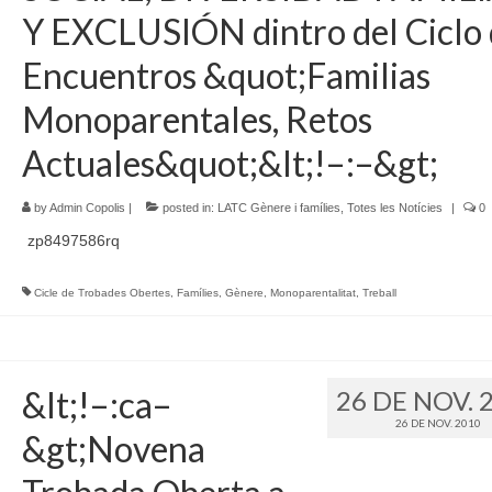
Y EXCLUSIÓN dintro del Ciclo
Encuentros &quot;Familias
Monoparentales, Retos
Actuales&quot;&lt;!–:–&gt;
by
Admin Copolis
|
posted in:
LATC Gènere i famílies
,
Totes les Notícies
|
0
zp8497586rq
Cicle de Trobades Obertes
,
Famílies
,
Gènere
,
Monoparentalitat
,
Treball
&lt;!–:ca–
26 DE NOV. 
26 DE NOV. 2010
&gt;Novena