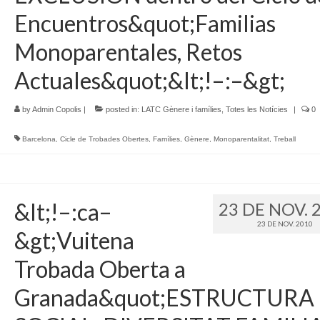
Encuentros&quot;Familias
Monoparentales, Retos
Actuales&quot;&lt;!–:–&gt;
by
Admin Copolis
|
posted in:
LATC Gènere i famílies
,
Totes les Notícies
|
0
Barcelona
,
Cicle de Trobades Obertes
,
Famílies
,
Gènere
,
Monoparentalitat
,
Treball
&lt;!–:ca–
23 DE NOV. 
23 DE NOV. 2010
&gt;Vuitena
Trobada Oberta a
Granada&quot;ESTRUCTURA