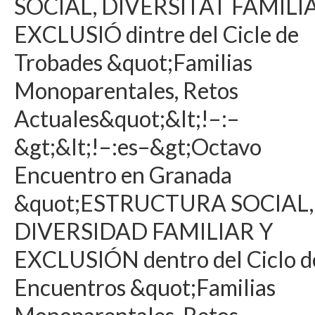
SOCIAL, DIVERSITAT FAMILIA
EXCLUSIÓ dintre del Cicle de
Trobades &quot;Familias
Monoparentales, Retos
Actuales&quot;&lt;!–:–
&gt;&lt;!–:es–&gt;Octavo
Encuentro en Granada
&quot;ESTRUCTURA SOCIAL,
DIVERSIDAD FAMILIAR Y
EXCLUSIÓN dentro del Ciclo d
Encuentros &quot;Familias