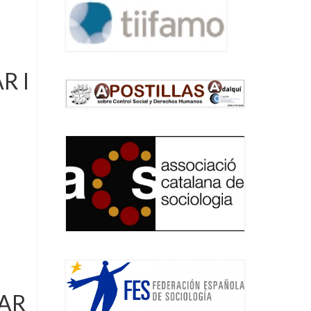
R I
IAR