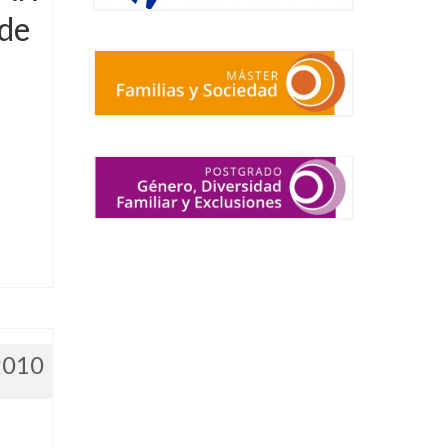
 de
2010