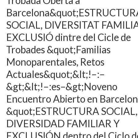
Trobada Oberta a
Barcelona&quot;ESTRUCTUR
SOCIAL, DIVERSITAT FAMILIA
EXCLUSIÓ dintre del Cicle de
Trobades &quot;Familias
Monoparentales, Retos
Actuales&quot;&lt;!–:–
&gt;&lt;!–:es–&gt;Noveno
Encuentro Abierto en Barcelo
&quot;ESTRUCTURA SOCIAL,
DIVERSIDAD FAMILIAR Y
EXCLUSIÓN dentro del Ciclo d