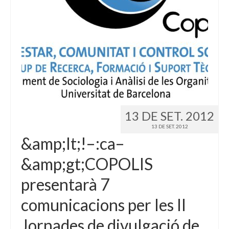
13 DE SET. 2012
13 DE SET. 2012
&amp;lt;!–:ca–
&amp;gt;COPOLIS
presentarà 7
comunicacions per les II
Jornades de divulgació de