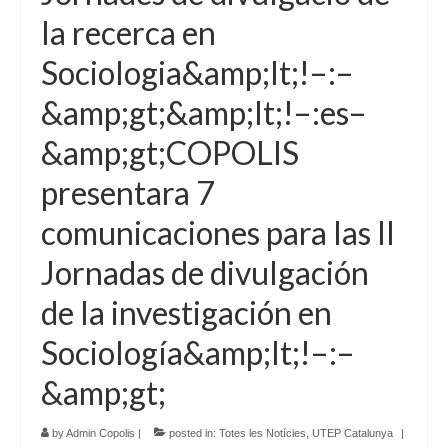
la recerca en
Sociologia&amp;lt;!–:–
&amp;gt;&amp;lt;!–:es–
&amp;gt;COPOLIS
presentara 7
comunicaciones para las II
Jornadas de divulgación
de la investigación en
Sociología&amp;lt;!–:–
&amp;gt;
by
Admin Copolis
|
posted in:
Totes les Notícies
,
UTEP Catalunya
|