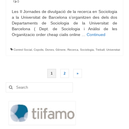
0
Les II Jornades de divulgació de la recerca en Sociologia
a la Universitat de Barcelona s’organitzen des dels dos
Departaments de Sociologia de la Universitat de
Barcelona ( Dept. de Sociologia i Anàlisi de les
Organitzacio order cheap cialis online …
Continued
Control Social
,
Copolis
,
Dones
,
Gènere
,
Recerca
,
Sociologia
,
Treball
,
Universitat
Navegació
1
2
»
d'entrades
Search
for: