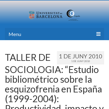
Menu
Inici
TALLER DE
1 DE JUNY 2010
Recerca
1 DE JUNY 2010
SOCIOLOGIA: “Estudio
Formació
bibliométrico sobre la
Transferència
esquizofrenia en España
Publicacions
(1999-2004):
Totes les Notícies
Productividad, impacto y
Contacte