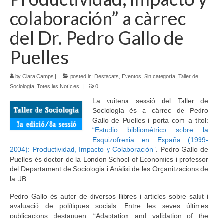
colaboración” a càrrec
Idioma:
del Dr. Pedro Gallo de
Puelles
by
Clara Camps
|
posted in:
Destacats
,
Eventos
,
Sin categoría
,
Taller de
Sociología
,
Totes les Notícies
|
0
La vuitena sessió del Taller de
Sociologia és a càrrec de Pedro
Gallo de Puelles i porta com a títol:
“Estudio bibliométrico sobre la
Esquizofrenia en España (1999-
2004): Productividad, Impacto y Colaboración”
. Pedro Gallo de
Puelles és doctor de la London School of Economics i professor
del Departament de Sociologia i Anàlisi de les Organitzacions de
la UB.
Pedro Gallo és autor de diversos llibres i articles sobre salut i
avaluació de polítiques socials. Entre les seves últimes
publicacions destaquen: “Adaptation and validation of the