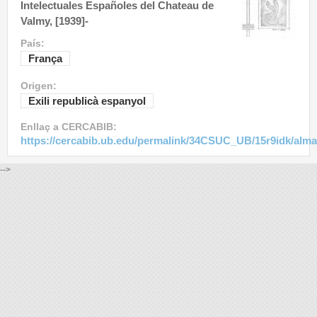
Intelectuales Españoles del Chateau de
Valmy, [1939]-
País:
França
Origen:
Exili republicà espanyol
Enllaç a CERCABIB:
https://cercabib.ub.edu/permalink/34CSUC_UB/15r9idk/alm
-->