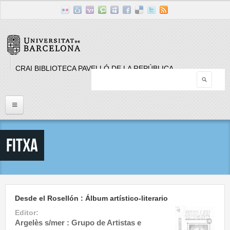
Skip to main content
CRAI BIBLIOTECA PAVELLÓ DE LA REPÚBLICA
Searc
Search form
Inici
Fitxa
Llistat Publicacions periòdiques
Cerca
Desde el Rosellón : Álbum artístico-literario
Editor:
Argelès s/mer : Grupo de Artistas e