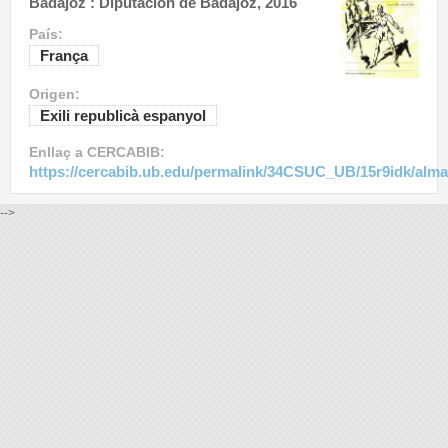
Badajoz : Diputación de Badajoz, 2016
País:
França
Origen:
Exili republicà espanyol
Enllaç a CERCABIB:
https://cercabib.ub.edu/permalink/34CSUC_UB/15r9idk/alm
-->