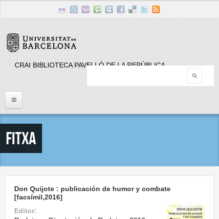
Skip to main content
CRAI BIBLIOTECA PAVELLÓ DE LA REPÚBLICA
Searc
Search form
Inici
Fitxa
Llistat Publicacions periòdiques
Cerca
Don Quijote : publicación de humor y combate
[facsímil,2016]
Editor: