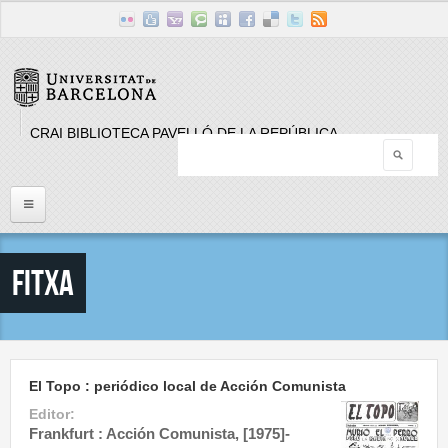
Skip to main content
CRAI BIBLIOTECA PAVELLÓ DE LA REPÚBLICA
Searc
Search form
Inici
Fitxa
Llistat Publicacions periòdiques
Cerca
El Topo : periódico local de Acción Comunista
Editor:
Frankfurt : Acción Comunista, [1975]-