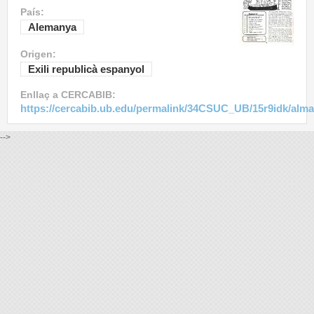
País:
Alemanya
Origen:
Exili republicà espanyol
Enllaç a CERCABIB:
https://cercabib.ub.edu/permalink/34CSUC_UB/15r9idk/alm
-->