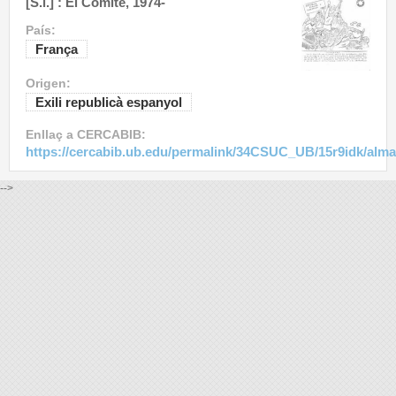
[S.l.] : El Comité, 1974-
País:
França
Origen:
Exili republicà espanyol
Enllaç a CERCABIB:
https://cercabib.ub.edu/permalink/34CSUC_UB/15r9idk/alm
-->