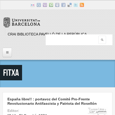
Skip to main content
CRAI BIBLIOTECA PAVELLÓ DE LA REPÚBLICA
Searc
Search form
Inici
Fitxa
Llistat Publicacions periòdiques
Cerca
España libre!! : portavoz del Comité Pro-Frente
Revolucionario Antifascista y Patriota del Rosellón
Editor: