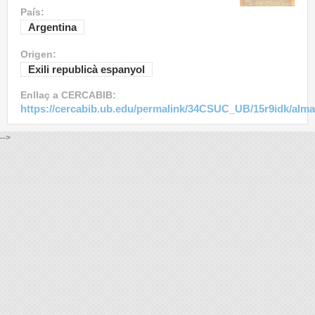
País:
Argentina
Origen:
Exili republicà espanyol
Enllaç a CERCABIB:
https://cercabib.ub.edu/permalink/34CSUC_UB/15r9idk/alm
-->