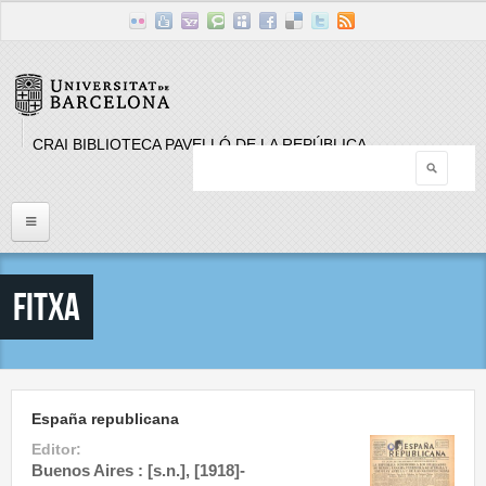
Skip to main content
CRAI BIBLIOTECA PAVELLÓ DE LA REPÚBLICA
Searc
Search form
Inici
Fitxa
Llistat Publicacions periòdiques
Cerca
España republicana
Editor:
Buenos Aires : [s.n.], [1918]-