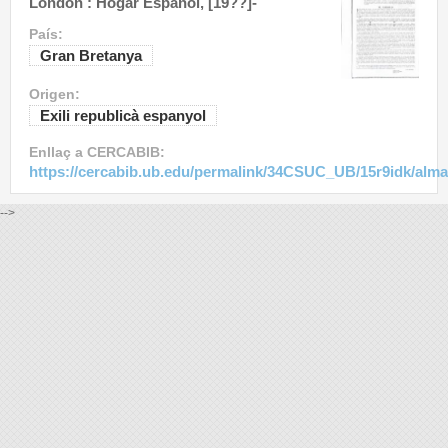
London : Hogar Español, [19??]-
País:
Gran Bretanya
Origen:
Exili republicà espanyol
Enllaç a CERCABIB:
https://cercabib.ub.edu/permalink/34CSUC_UB/15r9idk/alm
-->