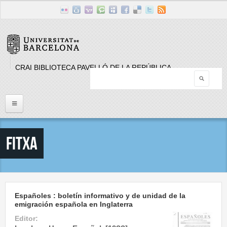
Skip to main content
CRAI BIBLIOTECA PAVELLÓ DE LA REPÚBLICA
Searc
Search form
Inici
Fitxa
Llistat Publicacions periòdiques
Cerca
Españoles : boletín informativo y de unidad de la
emigración española en Inglaterra
Editor: