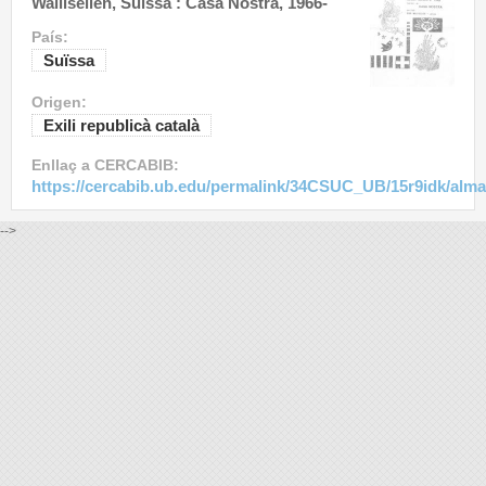
Wallisellen, Suïssa : Casa Nostra, 1966-
País:
Suïssa
Origen:
Exili republicà català
Enllaç a CERCABIB:
https://cercabib.ub.edu/permalink/34CSUC_UB/15r9idk/alm
-->