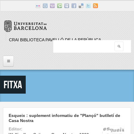
Skip to main content
CRAI BIBLIOTECA PAVELLÓ DE LA REPÚBLICA
Searc
Search form
Inici
Fitxa
Llistat Publicacions periòdiques
Cerca
Esqueix : suplement informatiu de "Plançó" butlletí de
Casa Nostra
Editor: