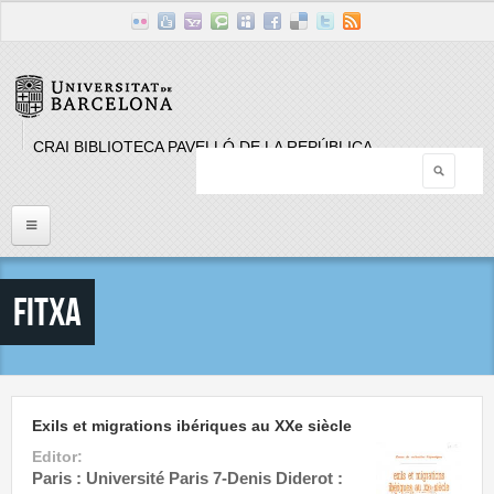
Skip to main content
CRAI BIBLIOTECA PAVELLÓ DE LA REPÚBLICA
Searc
Search form
Inici
Fitxa
Llistat Publicacions periòdiques
Cerca
Exils et migrations ibériques au XXe siècle
Editor:
Paris : Université Paris 7-Denis Diderot :