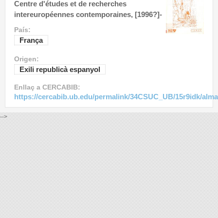
Centre d'études et de recherches
intereuropéennes contemporaines, [1996?]-
País:
França
Origen:
Exili republicà espanyol
Enllaç a CERCABIB:
https://cercabib.ub.edu/permalink/34CSUC_UB/15r9idk/alm
-->