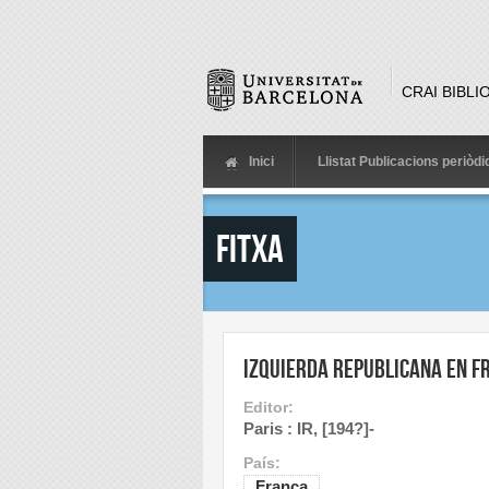
Skip to main content
CRAI BIBLI
Inici
Llistat Publicacions periòd
Fitxa
Izquierda Republicana en F
Editor:
Paris : IR, [194?]-
País:
França