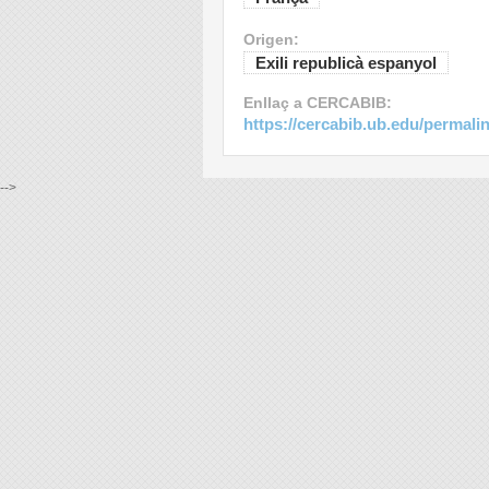
Origen:
Exili republicà espanyol
Enllaç a CERCABIB:
https://cercabib.ub.edu/perma
-->