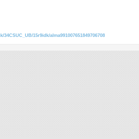
link/34CSUC_UB/15r9idk/alma991007651849706708