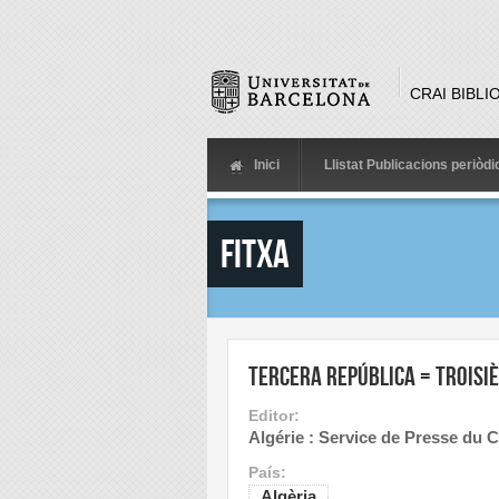
Skip to main content
CRAI BIBLI
Inici
Llistat Publicacions periòd
Fitxa
Tercera República = Troisi
Editor:
Algérie : Service de Presse du 
País:
Algèria