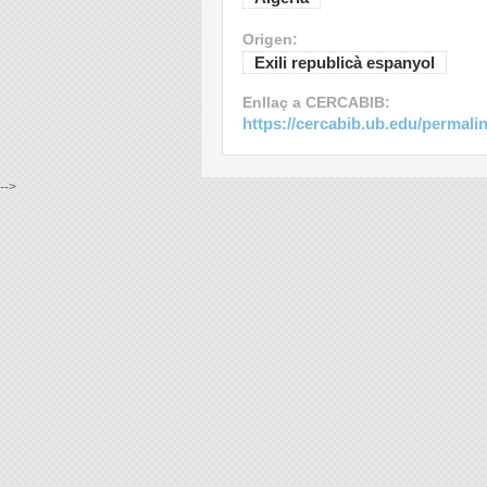
Origen:
Exili republicà espanyol
Enllaç a CERCABIB:
https://cercabib.ub.edu/perma
-->