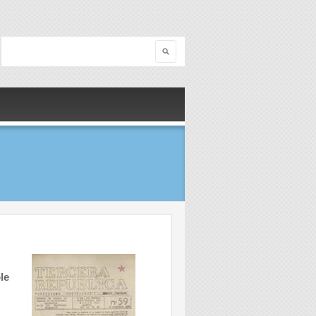
Search
Search form
le