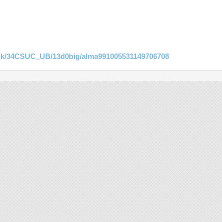
link/34CSUC_UB/13d0big/alma991005531149706708