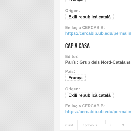
Origen:
Exili republicà català
Enllaç a CERCABIB:
https://cercabib.ub.edu/perma
Cap a casa
Editor:
París : Grup dels Nord-Catalans 
País:
França
Origen:
Exili republicà català
Enllaç a CERCABIB:
https://cercabib.ub.edu/perma
…
« first
‹ previous
8
9
Pages