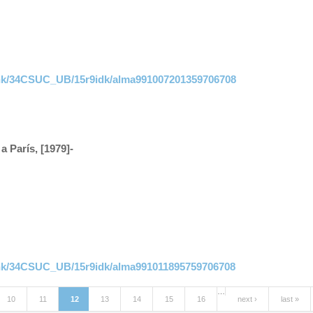
link/34CSUC_UB/15r9idk/alma991007201359706708
a París, [1979]-
link/34CSUC_UB/15r9idk/alma991011895759706708
…
10
11
12
13
14
15
16
next ›
last »