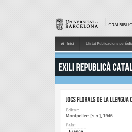
Skip to main content
CRAI BIBLI
Inici
Llistat Publicacions periòd
Exili republicà cata
Jocs Florals de la Llengua
Editor:
Montpeller: [s.n.], 1946
País:
França