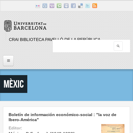
Skip to main content
CRAI BIBLIOTECA PAVELLÓ DE LA REPÚBLICA
Searc
Search form
Inici
Mèxic
Llistat Publicacions periòdiques
Cerca
Boletín de información económico-social : "la voz de
Ibero-América"
Editor: