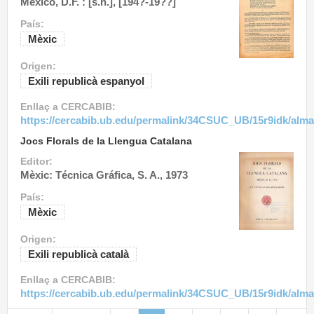
México, D.F. : [s.n.], [194?-19??]
País:
Mèxic
Origen:
Exili republicà espanyol
Enllaç a CERCABIB:
https://cercabib.ub.edu/permalink/34CSUC_UB/15r9idk/alm
Jocs Florals de la Llengua Catalana
Editor:
Mèxic: Técnica Gráfica, S. A., 1973
País:
Mèxic
Origen:
Exili republicà català
Enllaç a CERCABIB:
https://cercabib.ub.edu/permalink/34CSUC_UB/15r9idk/alm