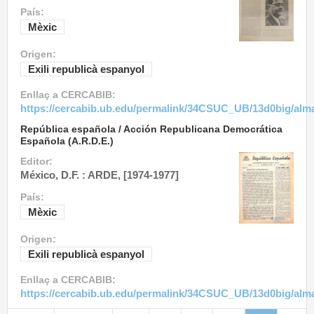
País:
Mèxic
Origen:
Exili republicà espanyol
Enllaç a CERCABIB:
https://cercabib.ub.edu/permalink/34CSUC_UB/13d0big/al
República española / Acción Republicana Democrática
Española (A.R.D.E.)
Editor:
México, D.F. : ARDE, [1974-1977]
País:
Mèxic
Origen:
Exili republicà espanyol
Enllaç a CERCABIB:
https://cercabib.ub.edu/permalink/34CSUC_UB/13d0big/al