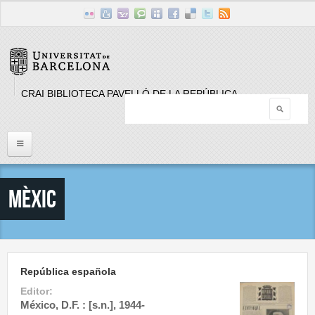
Skip to main content
CRAI BIBLIOTECA PAVELLÓ DE LA REPÚBLICA
Searc
Search form
Inici
Mèxic
Llistat Publicacions periòdiques
Cerca
República española
Editor:
México, D.F. : [s.n.], 1944-