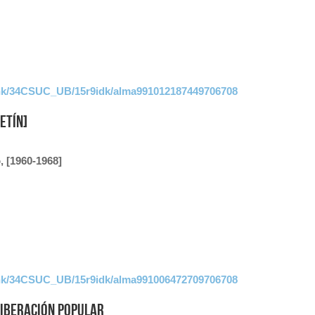
link/34CSUC_UB/15r9idk/alma991012187449706708
etín]
, [1960-1968]
link/34CSUC_UB/15r9idk/alma991006472709706708
Liberación Popular