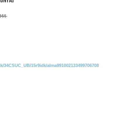
944-
link/34CSUC_UB/15r9idk/alma991002133499706708