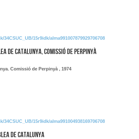
link/34CSUC_UB/15r9idk/alma991007879929706708
lea de Catalunya, Comissió de Perpinyà
nya. Comissió de Perpinyà , 1974
link/34CSUC_UB/15r9idk/alma991004938169706708
blea de Catalunya