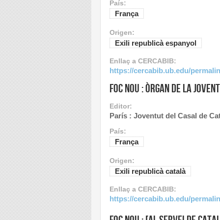
País:
França
Origen:
Exili republicà espanyol
Enllaç a CERCABIB:
https://cercabib.ub.edu/perma
Foc nou : òrgan de la Joven
Editor:
París : Joventut del Casal de Ca
País:
França
Origen:
Exili republicà català
Enllaç a CERCABIB:
https://cercabib.ub.edu/perma
Foc nou : [al servei de Cata