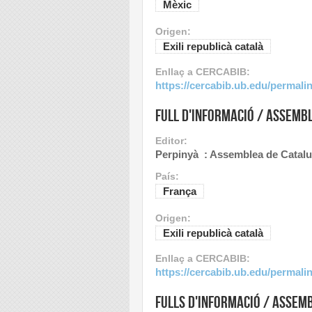
Mèxic
Origen:
Exili republicà català
Enllaç a CERCABIB:
https://cercabib.ub.edu/perma
Full d'informació / Assemb
Editor:
Perpinyà : Assemblea de Catalu
País:
França
Origen:
Exili republicà català
Enllaç a CERCABIB:
https://cercabib.ub.edu/perma
Fulls d'informació / Assem