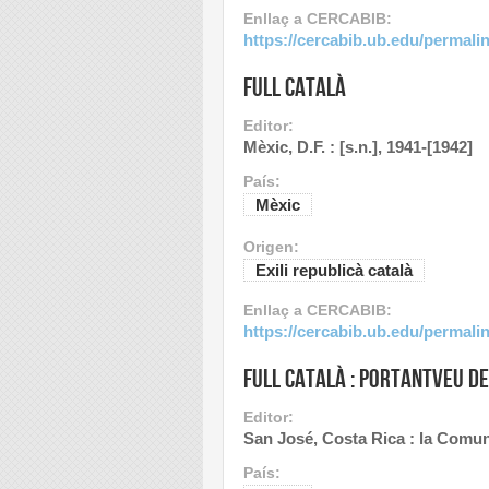
Enllaç a CERCABIB:
https://cercabib.ub.edu/perma
Full català
Editor:
Mèxic, D.F. : [s.n.], 1941-[1942]
País:
Mèxic
Origen:
Exili republicà català
Enllaç a CERCABIB:
https://cercabib.ub.edu/perma
Full català : portantveu d
Editor:
San José, Costa Rica : la Comun
País: