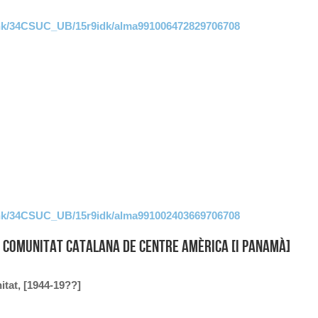
link/34CSUC_UB/15r9idk/alma991006472829706708
link/34CSUC_UB/15r9idk/alma991002403669706708
e Comunitat Catalana de Centre Amèrica [i Panamà]
itat, [1944-19??]