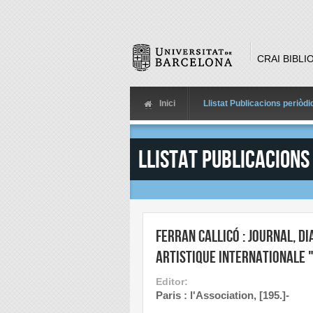
Skip to main content
CRAI BIBLI
Inici
Llistat Publicacions periòd
Llistat Publicacions
Ferran Callicó : journal, di
artistique internationale "
Editor:
Paris : l'Association, [195.]-