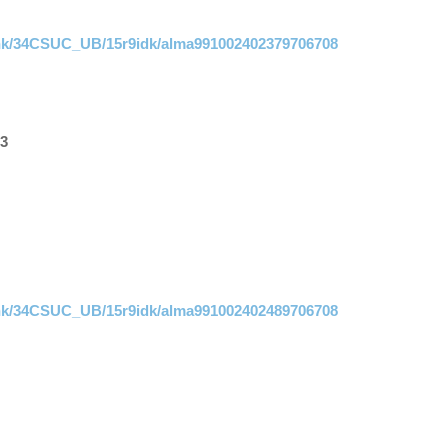
link/34CSUC_UB/15r9idk/alma991002402379706708
83
link/34CSUC_UB/15r9idk/alma991002402489706708