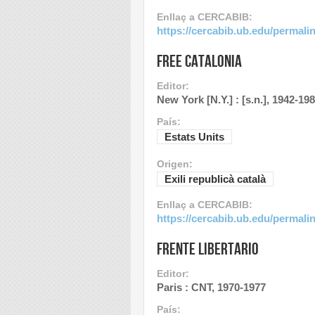
Enllaç a CERCABIB:
https://cercabib.ub.edu/perma
Free Catalonia
Editor:
New York [N.Y.] : [s.n.], 1942-19
País:
Estats Units
Origen:
Exili republicà català
Enllaç a CERCABIB:
https://cercabib.ub.edu/perma
Frente libertario
Editor:
Paris : CNT, 1970-1977
País: