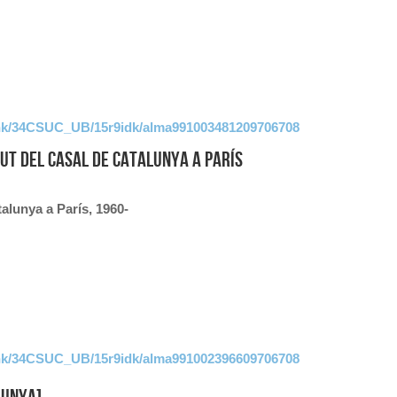
link/34CSUC_UB/15r9idk/alma991003481209706708
tut del Casal de Catalunya a París
talunya a París, 1960-
link/34CSUC_UB/15r9idk/alma991002396609706708
lunya]