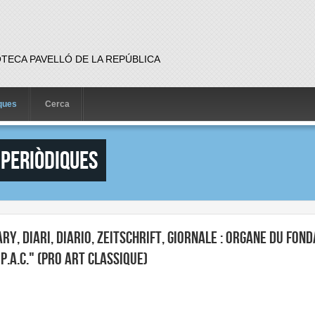
OTECA PAVELLÓ DE LA REPÚBLICA
iques
Cerca
 periòdiques
ary, diari, diario, Zeitschrift, giornale : organe du fon
P.A.C." (Pro art classique)