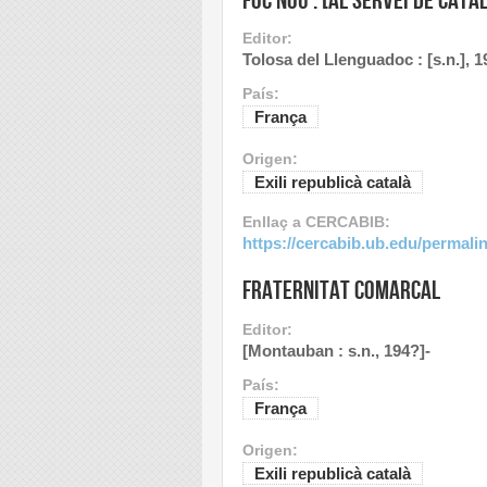
Editor:
Tolosa del Llenguadoc : [s.n.], 1
País:
França
Origen:
Exili republicà català
Enllaç a CERCABIB:
https://cercabib.ub.edu/perma
Fraternitat comarcal
Editor:
[Montauban : s.n., 194?]-
País:
França
Origen:
Exili republicà català