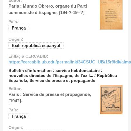
Editor:
Paris : Mundo Obrero, organe du Parti
communiste d'Espagne, [194-?-19--?]
País:
França
Origen:
Exili republicà espanyol
Enllaç a CERCABIB:
https://cercabib.ub.edu/permalink/34CSUC_UB/15r9idk/alm
Bulletin d'information : service hebdomadaire :
nouvelles directes de l'Espagne, de l'exil... / Repbúlica
Española, Service de presse et propagande
Editor:
Paris : Service de presse et propagande,
[194?]-
País:
França
Origen: