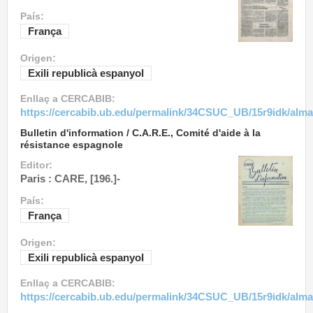
País:
França
Origen:
Exili republicà espanyol
Enllaç a CERCABIB:
https://cercabib.ub.edu/permalink/34CSUC_UB/15r9idk/alm
Bulletin d'information / C.A.R.E., Comité d'aide à la
résistance espagnole
Editor:
Paris : CARE, [196.]-
País:
França
Origen:
Exili republicà espanyol
Enllaç a CERCABIB:
https://cercabib.ub.edu/permalink/34CSUC_UB/15r9idk/alm