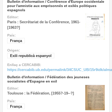
Bulletin d'information / Conférence d'Europe occidentale
pour l'amnistie aux emprisonnés et exilés politiques
espagnols
Editor:
Paris : Secrétariat de la Conférence, 1961-
[1963?]
País:
França
Origen:
Exili republicà espanyol
Enllaç a CERCABIB:
https://cercabib.ub.edu/permalink/34CSUC_UB/15r9idk/alm
Bulletin d'information / Fédération des jeuneses
socialistes d'Espagne en exil
Editor:
Toulouse : la Fédération, [1955?-19--?]
País:
França