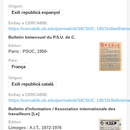
Origen:
Exili republicà espanyol
Enllaç a CERCABIB:
https://cercabib.ub.edu/permalink/34CSUC_UB/1lo0ae8/al
Bulletin bimensuel du P.S.U. de C.
Editor:
Paris : PSUC, 1950-
País:
França
Origen:
Exili republicà català
Enllaç a CERCABIB:
https://cercabib.ub.edu/permalink/34CSUC_UB/15r9idk/alm
Bulletin d'information / Association internationale des
travailleurs [Le]
Editor:
Limoges : A.I.T., 1972-1976