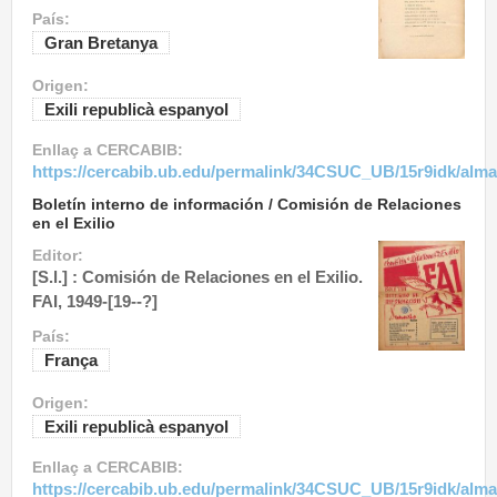
País:
Gran Bretanya
Origen:
Exili republicà espanyol
Enllaç a CERCABIB:
https://cercabib.ub.edu/permalink/34CSUC_UB/15r9idk/alm
Boletín interno de información / Comisión de Relaciones
en el Exilio
Editor:
[S.l.] : Comisión de Relaciones en el Exilio.
FAI, 1949-[19--?]
País:
França
Origen:
Exili republicà espanyol
Enllaç a CERCABIB:
https://cercabib.ub.edu/permalink/34CSUC_UB/15r9idk/alm