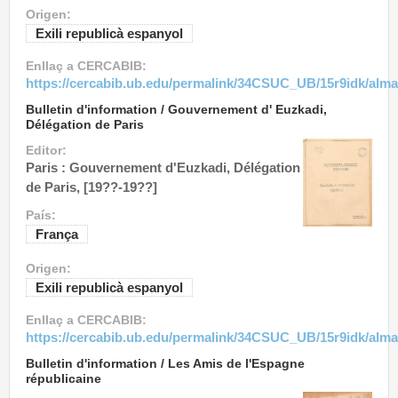
Origen:
Exili republicà espanyol
Enllaç a CERCABIB:
https://cercabib.ub.edu/permalink/34CSUC_UB/15r9idk/alm
Bulletin d'information / Gouvernement d' Euzkadi,
Délégation de Paris
Editor:
Paris : Gouvernement d'Euzkadi, Délégation
de Paris, [19??-19??]
País:
França
Origen:
Exili republicà espanyol
Enllaç a CERCABIB:
https://cercabib.ub.edu/permalink/34CSUC_UB/15r9idk/alm
Bulletin d'information / Les Amis de l'Espagne
républicaine