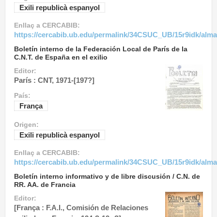
Exili republicà espanyol
Enllaç a CERCABIB:
https://cercabib.ub.edu/permalink/34CSUC_UB/15r9idk/alm
Boletín interno de la Federación Local de París de la
C.N.T. de España en el exilio
Editor:
París : CNT, 1971-[197?]
País:
França
Origen:
Exili republicà espanyol
Enllaç a CERCABIB:
https://cercabib.ub.edu/permalink/34CSUC_UB/15r9idk/alm
Boletín interno informativo y de libre discusión / C.N. de
RR. AA. de Francia
Editor:
[França : F.A.I., Comisión de Relaciones