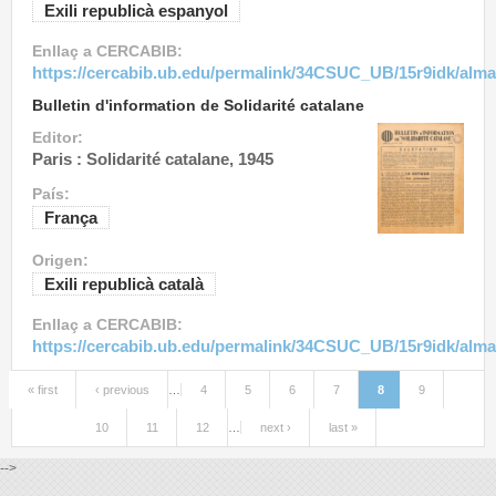
Exili republicà espanyol
Enllaç a CERCABIB:
https://cercabib.ub.edu/permalink/34CSUC_UB/15r9idk/alm
Bulletin d'information de Solidarité catalane
Editor:
Paris : Solidarité catalane, 1945
País:
França
Origen:
Exili republicà català
Enllaç a CERCABIB:
https://cercabib.ub.edu/permalink/34CSUC_UB/15r9idk/alm
« first
‹ previous
…
4
5
6
7
8
9
Pages
10
11
12
…
next ›
last »
-->