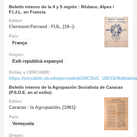
Boletín interno de la 4 y 5 región : Ródano, Alpes /
F.I.J.L. en Francia
Editor:
Clermont-Ferrand : FIJL, [19--]-
País:
França
Origen:
Exili republicà espanyol
Enllaç a CERCABIB:
https://cercabib.ub.edu/permalink/34CSUC_UB/15r9idk/alm
Boletín interno de la Agrupación Socialista de Caracas
(P.S.O.E. en el exilio)
Editor:
Caracas : la Agrupación, [1961]-
País:
Veneçuela
Origen: