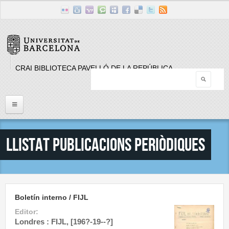
Skip to main content
CRAI BIBLIOTECA PAVELLÓ DE LA REPÚBLICA
Searc
Search form
Inici
Llistat Publicacions periòdiques
Llistat Publicacions periòdiques
Cerca
Boletín interno / FIJL
Editor:
Londres : FIJL, [196?-19--?]