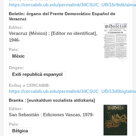
https://cercabib.ub.edu/permalink/34CSUC_UB/15r9idk/alm
Boletín: órgano del Frente Democràtico Español de
Veracruz
Editor:
Veracruz (México) : [Editor no identificat],
1946-
País:
Mèxic
Origen:
Exili republicà espanyol
Enllaç a CERCABIB:
https://cercabib.ub.edu/permalink/34CSUC_UB/13d0big/al
Branka : [euskaldum sozialista aldizkaria]
Editor:
San Sebastián : Ediciones Vascas, 1979-
País:
Bèlgica