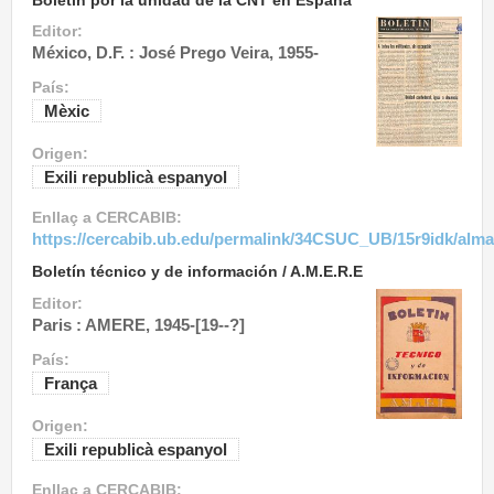
Editor:
México, D.F. : José Prego Veira, 1955-
País:
Mèxic
Origen:
Exili republicà espanyol
Enllaç a CERCABIB:
https://cercabib.ub.edu/permalink/34CSUC_UB/15r9idk/alm
Boletín técnico y de información / A.M.E.R.E
Editor:
Paris : AMERE, 1945-[19--?]
País:
França
Origen:
Exili republicà espanyol
Enllaç a CERCABIB: