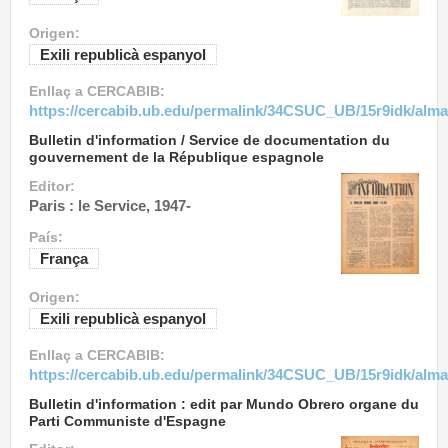
Origen:
Exili republicà espanyol
Enllaç a CERCABIB:
https://cercabib.ub.edu/permalink/34CSUC_UB/15r9idk/alm
Bulletin d'information / Service de documentation du
gouvernement de la République espagnole
Editor:
Paris : le Service, 1947-
País:
França
Origen:
Exili republicà espanyol
Enllaç a CERCABIB:
https://cercabib.ub.edu/permalink/34CSUC_UB/15r9idk/alm
Bulletin d'information : edit par Mundo Obrero organe du
Parti Communiste d'Espagne