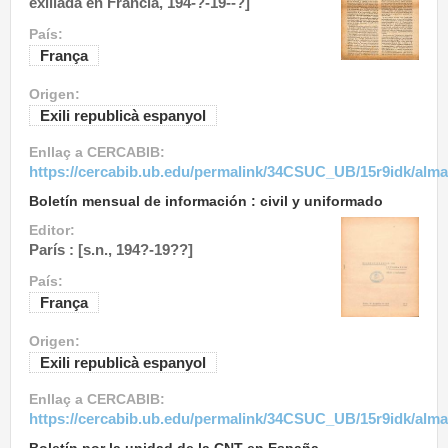
exiliada en Francia, 194-?-19--?]
País:
França
Origen:
Exili republicà espanyol
Enllaç a CERCABIB:
https://cercabib.ub.edu/permalink/34CSUC_UB/15r9idk/alm
Boletín mensual de información : civil y uniformado
Editor:
París : [s.n., 194?-19??]
País:
França
Origen:
Exili republicà espanyol
Enllaç a CERCABIB:
https://cercabib.ub.edu/permalink/34CSUC_UB/15r9idk/alm
Boletín por la unidad de la CNT en España