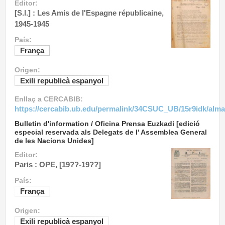
Editor:
[S.l.] : Les Amis de l'Espagne républicaine,
1945-1945
País:
França
Origen:
Exili republicà espanyol
Enllaç a CERCABIB:
https://cercabib.ub.edu/permalink/34CSUC_UB/15r9idk/alm
Bulletin d'information / Oficina Prensa Euzkadi [edició
especial reservada als Delegats de l' Assemblea General
de les Nacions Unides]
Editor:
Paris : OPE, [19??-19??]
País:
França
Origen:
Exili republicà espanyol