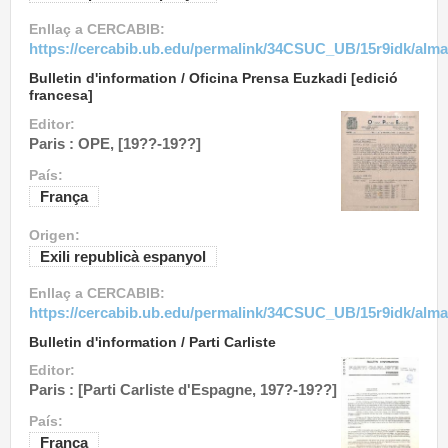
Enllaç a CERCABIB:
https://cercabib.ub.edu/permalink/34CSUC_UB/15r9idk/alm
Bulletin d'information / Oficina Prensa Euzkadi [edició
francesa]
Editor:
Paris : OPE, [19??-19??]
País:
França
Origen:
Exili republicà espanyol
Enllaç a CERCABIB:
https://cercabib.ub.edu/permalink/34CSUC_UB/15r9idk/alm
Bulletin d'information / Parti Carliste
Editor:
Paris : [Parti Carliste d'Espagne, 197?-19??]
País:
França