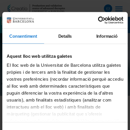
Publicacions
Consentiment
Detalls
Informació
Aquest lloc web utilitza galetes
El lloc web de la Universitat de Barcelona utilitza galetes
pròpies i de tercers amb la finalitat de gestionar les
vostres preferències (recordar informació perquè accediu
al lloc web amb determinades característiques que
puguin diferenciar la vostra experiència de la d’altres
usuaris), amb finalitats estadístiques (analitzar com
interactueu amb el lloc web) i amb finalitats de
màrqueting (gestionar la publicitat que s’ofereix
adequant-la en funció dels vostres hàbits de navegació).
Per obtenir més informació sobre les galetes podeu
Selecció