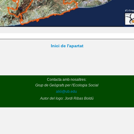
Inici de l'apartat
Contacta amb nosaltres:
Grup de Geògrafs per l'Ecologia Social
alió@ub.edu
Autor del logo: Jordi Ribas Boldú