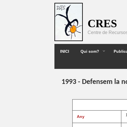
Pasar al contenido principal
CRES
Centre de Recursos 
2GES
INICI
Qui som?
Public
1993 - Defensem la no
Any