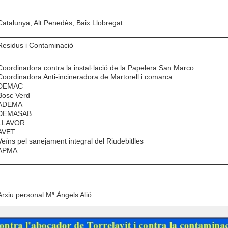
Catalunya, Alt Penedès, Baix Llobregat
Residus i Contaminació
Coordinadora contra la instal·lació de la Papelera San Marco
Coordinadora Anti-incineradora de Martorell i comarca
DEMAC
Bosc Verd
ADEMA
DEMASAB
LLAVOR
AVET
Veïns pel sanejament integral del Riudebitlles
APMA
Arxiu personal Mª Àngels Alió