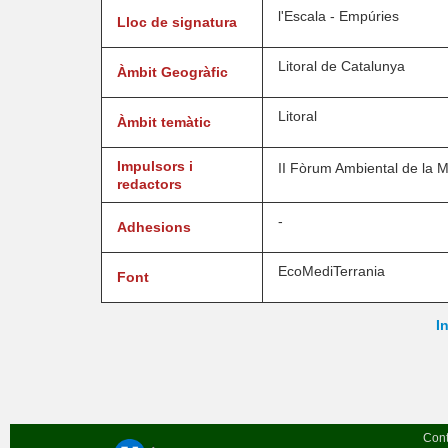
l'Escala - Empúries
Lloc de signatura
Litoral de Catalunya
Àmbit Geogràfic
Litoral
Àmbit temàtic
Impulsors i
II Fòrum Ambiental de la M
redactors
-
Adhesions
EcoMediTerrania
Font
In
Cont