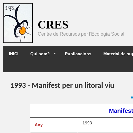
Pasar al contenido principal
CRES
Centre de Recursos per l'Ecologia Social
2GES
INICI
Qui som?
Publicacions
Material de su
1993 - Manifest per un litoral viu
V
Manifest
1993
Any