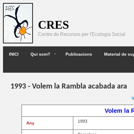
Pasar al contenido principal
CRES
Centre de Recursos per l'Ecologia Social
2GES
INICI
Qui som?
Publicacions
Material de su
1993 - Volem la Rambla acabada ara
V
Volem la 
1993
Any