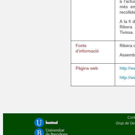
a l'act
més eng
recollid
A la fi
Ribera
Tivissa.
Fonts
Ribera o
d'informació
Assembl
Pàgina web
http://w
http://
Cont
Grup de Geò