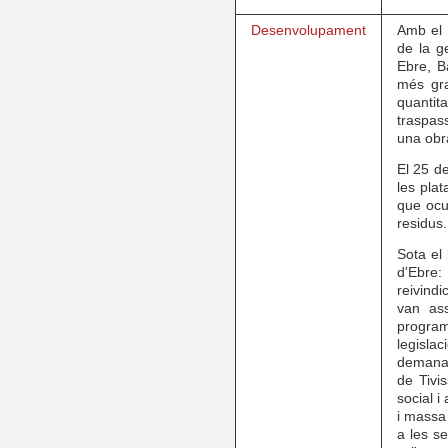
Desenvolupament
Amb el
de la g
Ebre, B
més
gr
quantit
traspas
una obr
El 25 d
les pla
que ocu
residus.
Sota el
d'Ebre
reivindi
van ass
program
legisla
demanar
de Tivi
social i
i massa
a les s