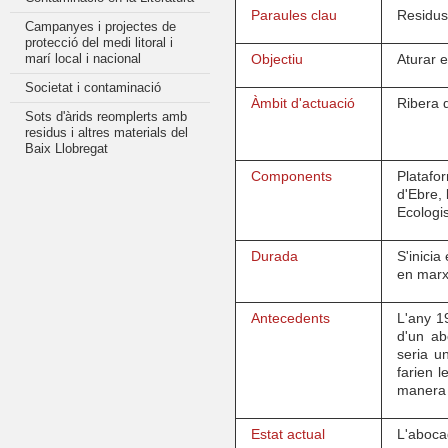
Paraules
clau
Residus
Campanyes i projectes de
protecció del medi litoral i
marí local i nacional
Objectiu
Aturar
e
Societat i contaminació
Àmbit
d'actuació
Ribera
Sots d'àrids reomplerts amb
residus i altres materials del
Baix Llobregat
Components
Platafo
d'Ebre
,
Ecologi
Durada
S'inicia
en
mar
Antecedents
L'any
1
d'un
ab
seria
u
farien
l
manera
Estat actual
L'aboca