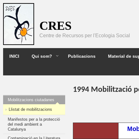
Pasar al contenido principal
CRES
Centre de Recursos per l'Ecologia Social
2GES
INICI
Qui som?
Publicacions
Material de su
DOCUMENTS
1994 Mobilització p
D'INVESTIGACIÓ
Mobilitzacions ciutadanes
Llistat de mobilitzacions
Manifestos per a la protecció
del medi ambient a
Mob
Catalunya
Contaminació en la Literatura