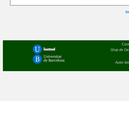
In
Cont
Grup de Geò
Autor de