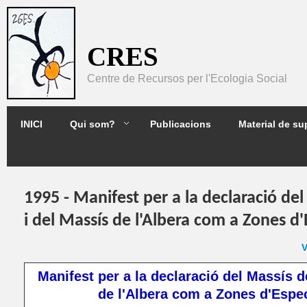
Pasar al contenido principal
CRES
Centre de Recursos per l'Ecologia Social
2GES
INICI
Qui som?
Publicacions
Material de su
1995 - Manifest per a la declaració de
i del Massís de l'Albera com a Zones d
V
Manifest per a la declaració del Massís d
de l'Albera com a Zones d'Espec