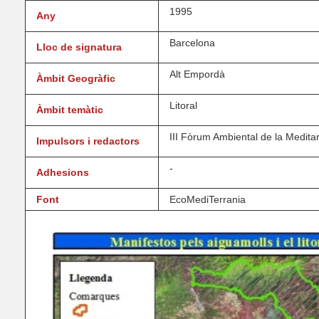
1995
Any
Barcelona
Lloc de signatura
Alt Empordà
Àmbit Geogràfic
Litoral
Àmbit temàtic
III Fòrum Ambiental de la Medita
Impulsors i redactors
-
Adhesions
Font
EcoMediTerrania