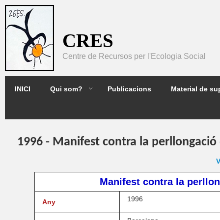
Pasar al contenido principal
CRES
Centre de Recursos per l'Ecologia Social
2GES
INICI
Qui som?
Publicacions
Material de su
1996 - Manifest contra la perllongació 
V
Manifest contra la perllon
1996
Any