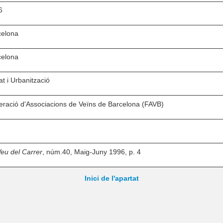
6
celona
celona
at i Urbanització
ració d'Associacions de Veïns de Barcelona (FAVB)
eu del Carrer
, núm.40, Maig-Juny 1996, p. 4
Inici de l'apartat