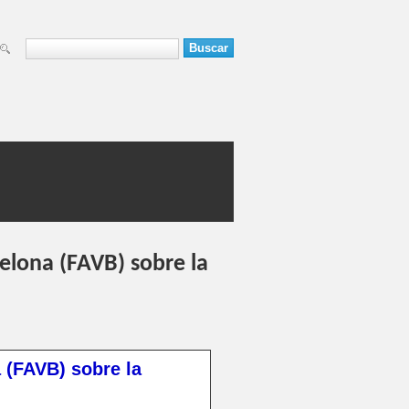
Buscar
Formulario de
búsqueda
celona (FAVB) sobre la
 (FAVB) sobre la