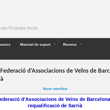
per l'Ecologia Social
acions
Material de suport
Recerca
 Federació d'Associacions de Veïns de Bar
ià
Veure manifest
Federació d'Associacions de Veïns de Barcelona
requalificació de Sarrià