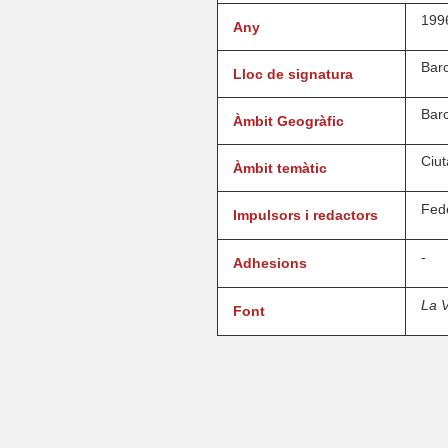
199
Any
Bar
Lloc de signatura
Bar
Àmbit Geogràfic
Ciut
Àmbit temàtic
Fede
Impulsors i redactors
-
Adhesions
La V
Font