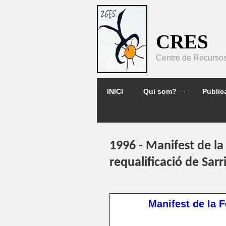
Pasar al contenido principal
CRES
Centre de Recursos 
2GES
INICI
Qui som?
Public
1996 - Manifest de la
requalificació de Sarr
Manifest de la 