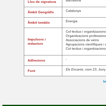
Barcelona
Lloc de signatura
Catalunya
Àmbit Geogràfic
Energia
Àmbit temàtic
Col·lectius i organitzacion
Organitzacions professiona
Impulsors i
Associacions de veïns
redactors
Agrupacions científiques i
Col·lectius i organitzacio
-
Adhesions
Els Encants
, núm.23, Juny
Font
In