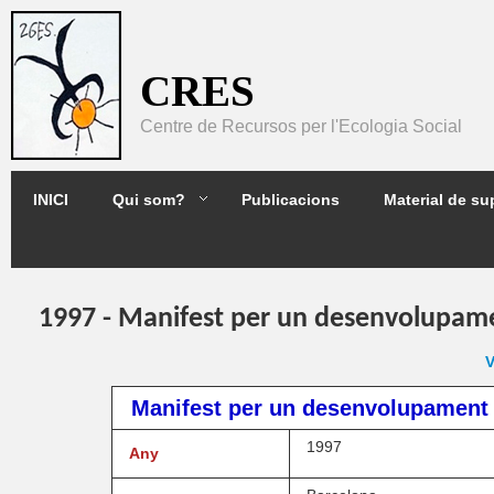
Pasar al contenido principal
CRES
Centre de Recursos per l'Ecologia Social
2GES
INICI
Qui som?
Publicacions
Material de su
1997 - Manifest per un desenvolupament
V
Manifest per un desenvolupament pl
1997
Any