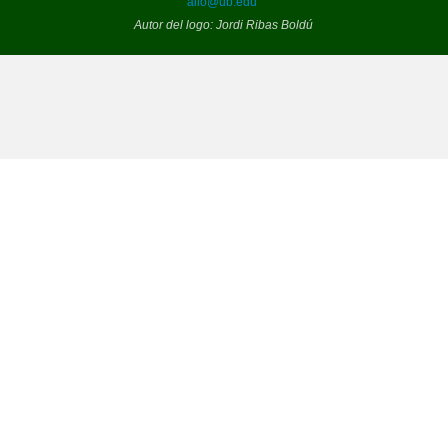
alió@ub.edu
Autor del logo: Jordi Ribas Boldú