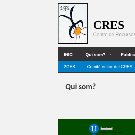
Pasar al contenido principal
CRES
Centre de Recursos 
2GES
INICI
Qui som?
Public
2GES
Comitè editor del CRES
Qui som?