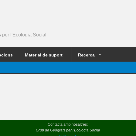
per l'Ecologia Social
acions
Material de suport
Recerca
Contacta amb nosaltres:
Grup de Geògrafs per l'Ecologia Social