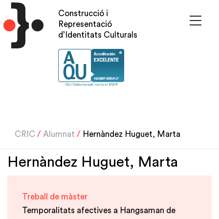
Vés
Construcció i
al
Representació
contingut
d’Identitats Culturals
CRIC
/
Alumnat
/
Hernàndez Huguet, Marta
Hernàndez Huguet, Marta
Treball de màster
Temporalitats afectives a Hangsaman de