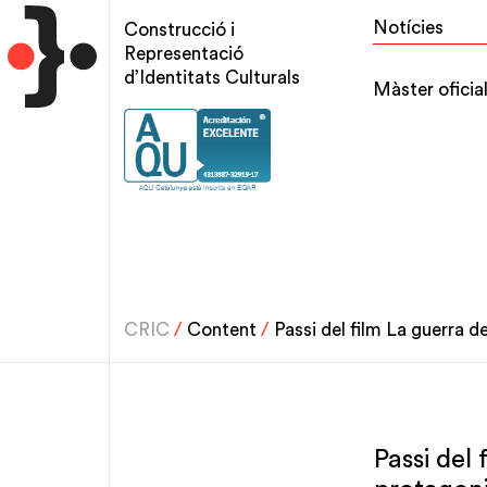
Vés
Top
Notícies
Construcció i
al
menu
Representació
contingut
d’Identitats Culturals
Main
Màster oficia
navigation
CRIC
/
Content
/
Passi del film La guerra 
Passi del