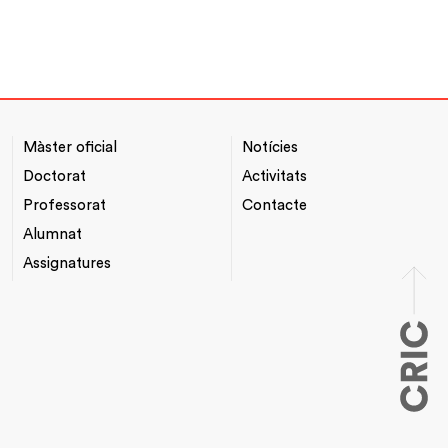
Màster oficial
Notícies
NAVEGACIÓ
*TOP
PRINCIPAL
MENU
Doctorat
Activitats
Professorat
Contacte
Alumnat
Assignatures