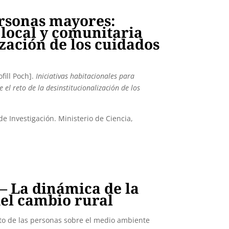
ersonas mayores:
 local y comunitaria
ización de los cuidados
fill Poch].
Iniciativas habitacionales para
 el reto de la desinstitucionalización de los
nvestigación. Ministerio de Ciencia,
– La dinámica de la
el cambio rural
to de las personas sobre el medio ambiente