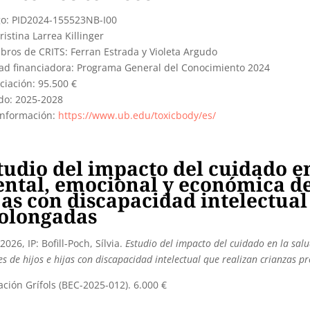
go: PID2024-155523NB-I00
Cristina Larrea Killinger
ros de CRITS: Ferran Estrada y Violeta Argudo
ad financiadora: Programa General del Conocimiento 2024
ciación: 95.500 €
do: 2025-2028
información:
https://www.ub.edu/toxicbody/es/
tudio del impacto del cuidado en 
ntal, emocional y económica de 
jas con discapacidad intelectual
olongadas
2026, IP: Bofill-Poch, Sílvia.
Estudio del impacto del cuidado en la salu
s de hijos e hijas con discapacidad intelectual que realizan crianzas p
ción Grífols (BEC-2025-012). 6.000 €