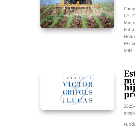
Códi
I.P.: 
Miemb
Entid
Finan
Perío
Más 
Es
me
hi
pr
2025-
madre
Funda