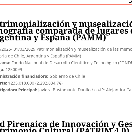
trimonialización y musealizaci
nografía comparada de lugares 
gentina y España (PAMM)
/2025- 31/03/2029 Patrimonialización y musealización de las memo
ia de Chile, Argentina y España (PAMM)
rama:
Fondo Nacional de Desarrollo Científico y Tecnológico (FOND
go:
1250099
istración financiadora:
Gobierno de Chile
rte:
$235.018.000 (2.292.834,7€)
tigadora Principal:
Javiera Bustamante Danilo / co-IP: Alejandra Ca
d Pirenaica de Innovación y Ges
trimonio Cultural (PATRIM 4.0)