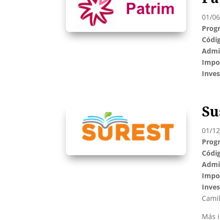
01/06
Prog
Códi
Admin
Impo
Inves
Su
01/12
Prog
Códi
Admin
Impo
Inves
Cami
Más 