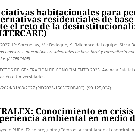
iciativas habitacionales para p
ternativas residenciales de base
te el reto de la desinstitucional
LTERCARE)
2027, IP: Soronellas, M.; Bodoque, Y. [Miembro del equipo: Sílvia Bo
nas mayores: alternativas residenciales de base local y comunitaria ante
dos (ALTERCARE)
.
CTOS DE GENERACIÓN DE CONOCIMIENTO 2023. Agencia Estatal de I
ación e Universidades.
/2024-31/08/2027 (PID2023-150507OB-I00). (99.125,00€)
RALEX: Conocimiento en crisis 
periencia ambiental en medio d
oyecto RURALEX se pregunta: ¿Cómo está cambiando el conocimien