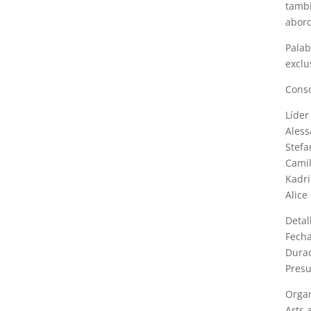
tambi
abord
Palab
exclu
Conso
Líder
Aless
Stefa
Camil
Kadri
Alice
Detal
Fecha
Durac
Presu
Organ
Arts 