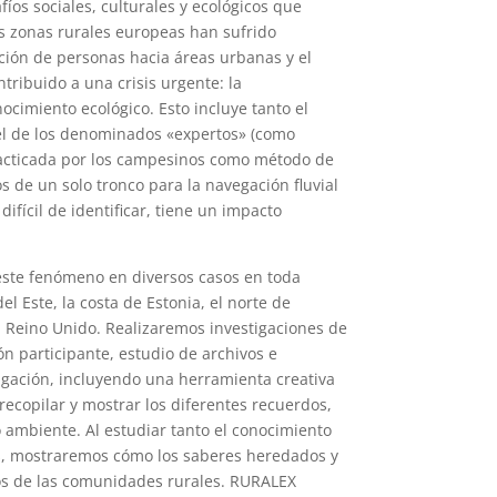
íos sociales, culturales y ecológicos que
s zonas rurales europeas han sufrido
ación de personas hacia áreas urbanas y el
ribuido a una crisis urgente: la
ocimiento ecológico. Esto incluye tanto el
el de los denominados «expertos» (como
practicada por los campesinos como método de
s de un solo tronco para la navegación fluvial
ifícil de identificar, tiene un impacto
este fenómeno en diversos casos en toda
el Este, la costa de Estonia, el norte de
l Reino Unido. Realizaremos investigaciones de
ón participante, estudio de archivos e
igación, incluyendo una herramienta creativa
recopilar y mostrar los diferentes recuerdos,
 ambiente. Al estudiar tanto el conocimiento
ales, mostraremos cómo los saberes heredados y
os de las comunidades rurales. RURALEX