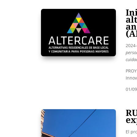
In
al
an
(A
2024-
perso
cuida
PROYE
Innov
01/09
RU
ex
El pr