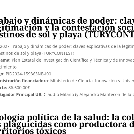
abajo y dinámicas de poder: clav
gitimación y la contestación soci
stinos de sol y playa (TURYCON
2027 Trabajo y dinámicas de poder: claves explicativas de la legiti
estinos de sol y playa (TURYCONTEST)
rama:
Plan Estatal de Investigación Científica y Técnica y de Innov
cimiento
go:
PID2024-159363NB-I00
istración financiadora
: Ministerio de Ciencia, Innovación y Univ
rte:
86.600,00€
tigador Principal UB:
Claudio Milano (y Alejandro Mantecón de la U
ología política de la salud: la 
s plaguicidas como productora d
rritorios tóxicos