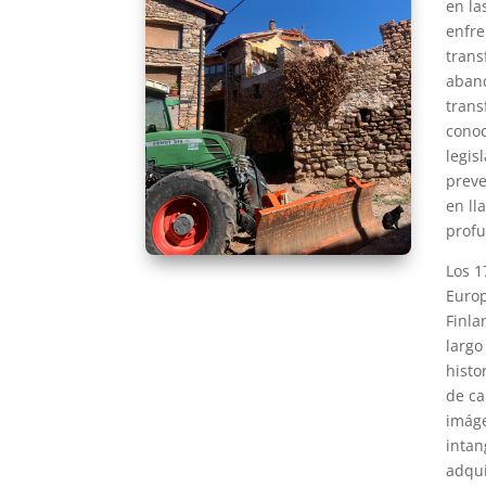
en la
enfre
trans
aband
trans
conoc
legis
preve
en ll
profu
Los 1
Europ
Finla
largo
histo
de ca
imáge
intan
adqui