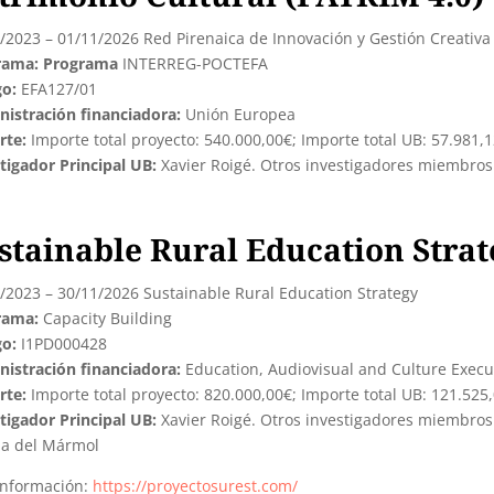
/2023 – 01/11/2026 Red Pirenaica de Innovación y Gestión Creativa 
rama: Programa
INTERREG-POCTEFA
go:
EFA127/01
istración financiadora:
Unión Europea
rte:
Importe total proyecto: 540.000,00€; Importe total UB: 57.981,
tigador Principal UB:
Xavier Roigé. Otros investigadores miembros
stainable Rural Education Strat
/2023 – 30/11/2026 Sustainable Rural Education Strategy
rama:
Capacity Building
go:
I1PD000428
istración financiadora:
Education, Audiovisual and Culture Execu
rte:
Importe total proyecto: 820.000,00€; Importe total UB: 121.525
tigador Principal UB:
Xavier Roigé. Otros investigadores miembros 
la del Mármol
información:
https://proyectosurest.com/