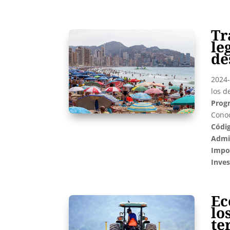
Tr
le
de
2024-
los d
Prog
Cono
Códi
Admin
Impo
Inves
Ec
lo
te