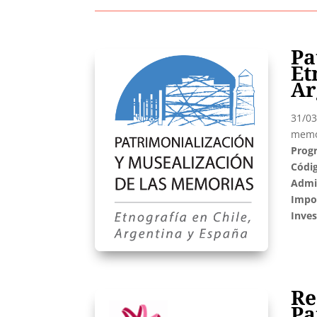
Pa
Et
Ar
31/03
memor
Prog
Códi
Admin
Impo
Inves
Re
Pa