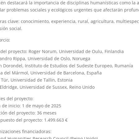
én destacará la importancia de disciplinas humanísticas como la a
ar problemas sociales y ecológicos urgentes que afectarán profu
ras clave: conocimiento, experiencia, rural, agricultura, multiespe
sión social.
rcio:
 del proyecto: Roger Norum, Universidad de Oulu, Finlandia
andro Rippa, Universidad de Oslo, Noruega
n Dorondel, Instituto de Estudios del Sudeste Europeo, Rumanía
a del Mármol, Universidad de Barcelona, España
 Tür, Universidad de Tallin, Estonia
 Eldridge, Universidad de Sussex, Reino Unido
les del proyecto:
 de inicio: 1 de mayo de 2025
ión del proyecto: 36 meses
puesto del proyecto: 1.499.663 €
izaciones financiadoras:
and Humanities Research Council (Reino Unido)