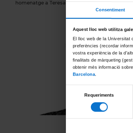
homenatge a Teresa Vinyoles i Vidal, professora 
Consentiment
Aquest lloc web utilitza gal
El lloc web de la Universitat 
preferències (recordar infor
vostra experiència de la d’al
finalitats de màrqueting (gest
obtenir més informació sobre
Barcelona
.
Selecció
Requeriments
de
consentiment