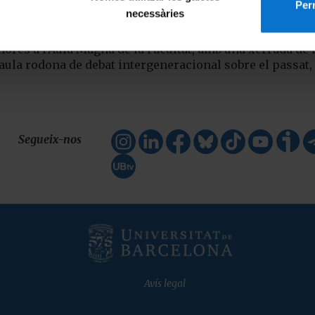
Perm
necessàries
2 hores a l'Aula Magna de la Facultat, amb una xerrada de
 taula rodona de debat intergeneracional sobre el passat, 
Segueix-nos
Avís legal