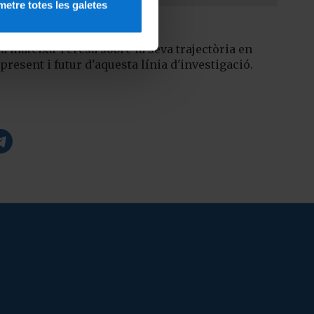
etre totes les galetes
 la mateixa Teresa sobre la seva trajectòria en
present i futur d'aquesta línia d'investigació.