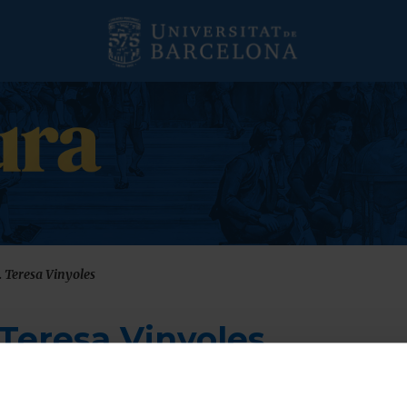
 Teresa Vinyoles
Teresa Vinyoles
 i Història, en col·laboració amb l'àrea d'Història Medie