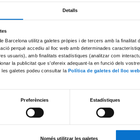
destacada d'Història Medieval.
Detalls
Lloc i accés:
etes
Aula Magna de la Fac
de Barcelona utilitza galetes pròpies i de tercers amb la finalitat
Carrer Montalegre, 
mació perquè accediu al lloc web amb determinades característiq
tres usuaris), amb finalitats estadístiques (analitzar com interac
ionar la publicitat que s’ofereix adequant-la en funció dels vostr
Dates:
 les galetes podeu consultar la
Política de galetes del lloc web
20 de febrer 2025
Programa
Preferències
Estadístiques
Horari:
12h
Només utilitzar les galetes