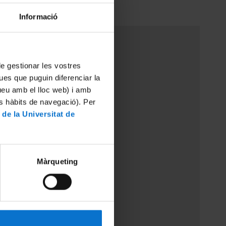
Informació
ultat de Geografia i Història
 de gestionar les vostres
6. Barcelona
ues que puguin diferenciar la
tueu amb el lloc web) i amb
es hàbits de navegació). Per
 de la Universitat de
Màrqueting