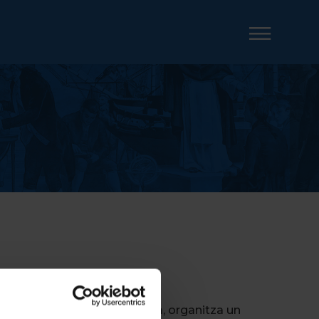
val, Paleografia i Diplomàtica, organitza un