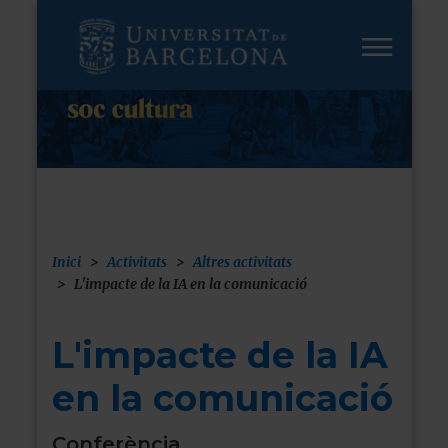
Vés
al
contingut
Inici
Activitats
Altres activitats
Fil
L'impacte de la IA en la comunicació
d'ariadna
L'impacte de la IA
en la comunicació
Conferència