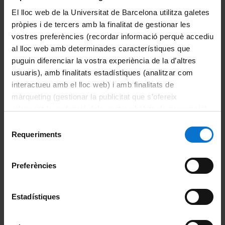
Gran via de les Corts Catalanes, 585.
El lloc web de la Universitat de Barcelona utilitza galetes
Barcelona
pròpies i de tercers amb la finalitat de gestionar les
vostres preferències (recordar informació perquè accediu
al lloc web amb determinades característiques que
Dates:
puguin diferenciar la vostra experiència de la d’altres
21 d'octubre del 2024
usuaris), amb finalitats estadístiques (analitzar com
interactueu amb el lloc web) i amb finalitats de
màrqueting (gestionar la publicitat que s’ofereix
Inscripció
adequant-la en funció dels vostres hàbits de navegació).
Per obtenir més informació sobre les galetes podeu
Selecció
Horari:
consultar la
Política de galetes del lloc web de la
Requeriments
de
Universitat de Barcelona
.
19 hores
consentiment
Preferències
Estadístiques
El Periódico
i la
Universitat de
Barcelona
et conviden a la
taula
L'impacte de la IA en la comunicació
.