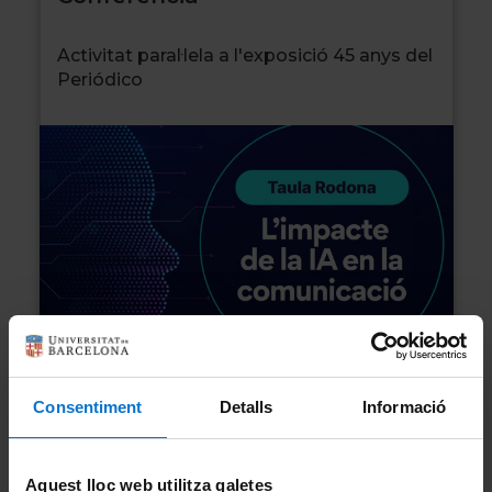
Activitat paral·lela a l'exposició 45 anys del
Periódico
Consentiment
Detalls
Informació
Lloc i accés:
Aula Magna de l'edifici històric de la
Universitat de Barcelona
Aquest lloc web utilitza galetes