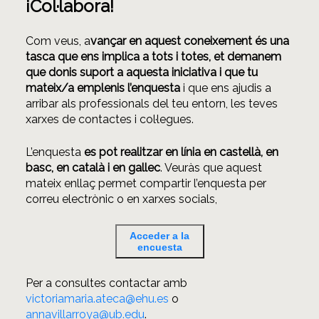
¡Col·labora!
Com veus, a
vançar en aquest coneixement és una
tasca que ens implica a tots i totes, et demanem
que donis suport a aquesta iniciativa i que tu
mateix/a emplenis l’enquesta
i que ens ajudis a
arribar als professionals del teu entorn, les teves
xarxes de contactes i col·legues.
L’enquesta
es pot realitzar en línia en castellà, en
basc, en català i en gallec
. Veuràs que aquest
mateix enllaç permet compartir l’enquesta per
correu electrònic o en xarxes socials,
Acceder a la
encuesta
Per a consultes contactar amb
victoriamaria.ateca@ehu.es
o
annavillarroya@ub.edu
.