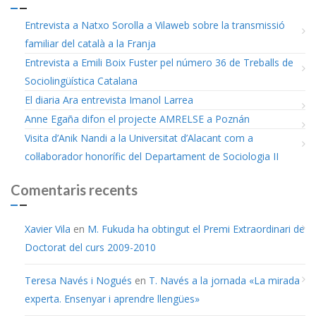
Entrevista a Natxo Sorolla a Vilaweb sobre la transmissió
familiar del català a la Franja
Entrevista a Emili Boix Fuster pel número 36 de Treballs de
Sociolingüística Catalana
El diaria Ara entrevista Imanol Larrea
Anne Egaña difon el projecte AMRELSE a Poznán
Visita d’Anik Nandi a la Universitat d’Alacant com a
col·laborador honorífic del Departament de Sociologia II
Comentaris recents
Xavier Vila
en
M. Fukuda ha obtingut el Premi Extraordinari de
Doctorat del curs 2009-2010
Teresa Navés i Nogués
en
T. Navés a la jornada «La mirada
experta. Ensenyar i aprendre llengües»