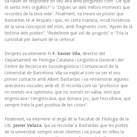
va haver de respondre en veu alta amb preguntes com “De què
et sents més orgullós?” o “Digues un dels millors moments que
recordes de la teva vida”. Finalment, va treure un pòster que
Bastardas té al despatx i que, en certa manera, recull l’essència
de la seva concepció del món, amb fragments com: “Aprèn de la
història dels pobles”, “Redefineix què vol dir
progrés
” o “Tria la
curiositat per damunt de la certesa”.
Després va intervenir-hi
F. Xavier Vila
, director del
Departament de Filologia Catalana i Lingüística General i del
Centre de Recerca en Sociolingüística i Comunicació de la
Universitat de Barcelona. Vila va explicar com va ser el seu
primer contacte amb Albert Bastardas i va rememorar algunes
anècdotes viscudes amb ell. El recorda com un “professor que
no només era optimista, que no només en sabia, sinó que
engrescava i s’engrescava, que donava joc, que t’escoltava, que
sempre treia la part positiva de les coses”.
Finalment, va intervenir el degà de la Facultat de Filologia de la
UB,
Javier Velaza
, qui va recordar a Bastardas que les portes
de la universitat sempre seran obertes i va posar en relleu la