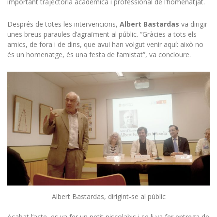
important trajectòria acadèmica i professional de l’homenatjat.
Després de totes les intervencions,
Albert B
astardas
va dirigir
unes breus paraules d’agraïment al públic. “Gràcies a tots els
amics, de fora i de dins, que avui han volgut venir aquí: això no
és un homenatge, és una festa de l’amistat”, va concloure.
Albert Bastardas, dirigint-se al públic
Acabat l’acte, es va fer un petit piscolabis i se li va fer entrega de