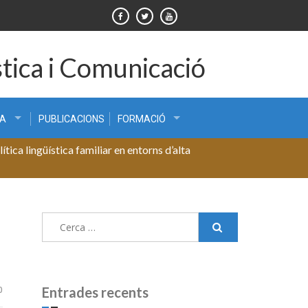
tica i Comunicació
CA
PUBLICACIONS
FORMACIÓ
tica lingüística familiar en entorns d’alta
Cerca:
0
Entrades recents