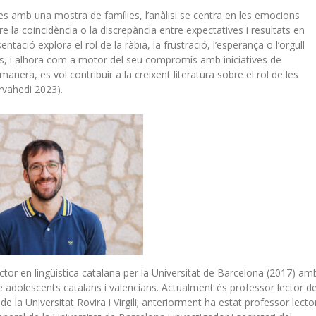
ives amb una mostra de famílies, l’anàlisi se centra en les emocions
 la coincidència o la discrepància entre expectatives i resultats en
sentació explora el rol de la ràbia, la frustració, l’esperança o l’orgull
ives, i alhora com a motor del seu compromís amb iniciatives de
anera, es vol contribuir a la creixent literatura sobre el rol de les
irvahedi 2023).
 doctor en lingüística catalana per la Universitat de Barcelona (2017) am
tre adolescents catalans i valencians. Actualment és professor lector d
e la Universitat Rovira i Virgili; anteriorment ha estat professor lecto