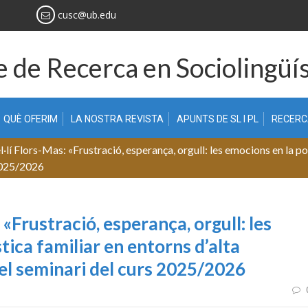
cusc@ub.edu
 de Recerca en Sociolingüís
QUÈ OFERIM
LA NOSTRA REVISTA
APUNTS DE SL I PL
RECER
í Flors-Mas: «Frustració, esperança, orgull: les emocions en la polí
 2025/2026
«Frustració, esperança, orgull: les
stica familiar en entorns d’alta
del seminari del curs 2025/2026