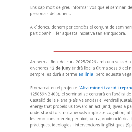
Ens sap molt de greu informar-vos que el seminari d
personals del ponent.
Així doncs, donem per conclòs el conjunt de seminar
participar-hi i fer aquesta iniciativa tan enriquidora.
Arribem al final del curs 2025/2026 amb una sessió a c
divendres
12 de juny
tindrà lloc la última sessió del
sempre, es durà a terme
en línia
, però aquesta veg
Emmarcat en el projecte
“Alta minorització i repr
125859NB-I00), el seminari se centrarà en l’anàlisi de 
Castelló de la Plana (País Valencià) i el Vendrell (Cat
energy that propels us toward an act [and] gives a par
understood to simultaneously implicate cognition, affe
les emocions ofereix, per això, una aproximació rica i 
pràctiques, ideologies i intervencions lingüístiques (