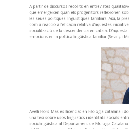
A partir de discursos recollits en entrevistes qualitat
que emergeixen quan els progenitors reflexionen sobre
les seues polítiques lingüístiques familiars. Així, la pre
com a reacció a l’eficàcia relativa d’aquestes iniciat
socialització de la descendència en català. D’aquesta m
emocions en la política lingüística familiar (Sevinç i M
Avel·lí Flors-Mas és llicenciat en Filologia catalana i
una tesi sobre usos lingüístics i identitats socials en
sociolingüística al Departament de Filologia Catalana d