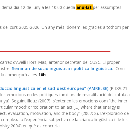
e demà dia 12 de juny a les 10:00 queda
anul·lat
per assumptes
is del curs 2025-2026. Un any més, donem les gràcies a tothom per
àrrec d’Avel·lí Flors-Mas, anterior secretari del CUSC. El proper
 nostre
Seminari de sociolingüística i política lingüística
. Com
ada començarà a les
10h
.
oducció lingüística en el sud-oest europeu” (AMRELSE)
(PID2021-
les emocions en les polítiques familiars de revitalització del català a
alunya). Seguint Illouz (2007), s’entenen les emocions com “the inner
ticular ‘mood’ or ‘coloration’ to an act […] where that energy is
ct, evaluation, motivation, and the body” (2007: 2). L’exploració de
complexa a l’experiència subjectiva de la criança lingüística i de les
Spolsky 2004) en què es concreta.