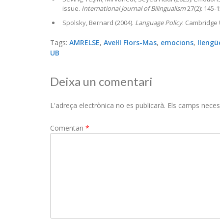
issue.
International Journal of Bilingualism
27(2): 145-1
Spolsky, Bernard (2004).
Language Policy
. Cambridge 
Tags:
AMRELSE
,
Avel·lí Flors-Mas
,
emocions
,
llengü
UB
Deixa un comentari
L'adreça electrònica no es publicarà.
Els camps neces
Comentari
*