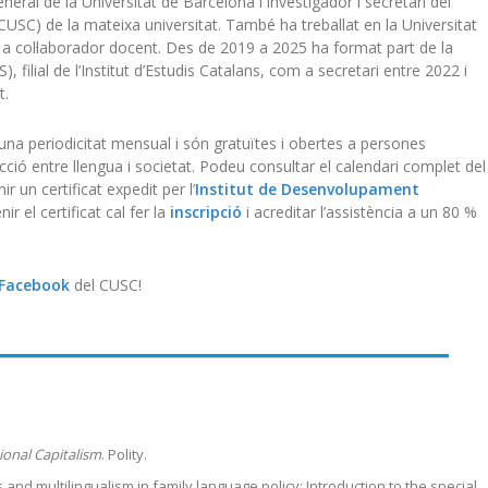
eral de la Universitat de Barcelona i investigador i secretari del
CUSC) de la mateixa universitat. També ha treballat en la Universitat
a col·laborador docent. Des de 2019 a 2025 ha format part de la
, filial de l’Institut d’Estudis Catalans, com a secretari entre 2022 i
t.
na periodicitat mensual i són gratuïtes i obertes a persones
ecció entre llengua i societat. Podeu consultar el calendari complet del
r un certificat expedit per l’
Institut de Desenvolupament
r el certificat cal fer la
inscripció
i acreditar l’assistència a un 80 %
Facebook
del CUSC!
ional Capitalism
. Polity.
and multilingualism in family language policy: Introduction to the special