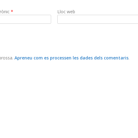
trònic
*
Lloc web
 brossa.
Apreneu com es processen les dades dels comentaris
.