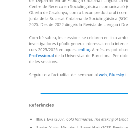
del Departament de Filologia Catalana i Lingüística Gen
Centre de Recerca en Sociolingüística i comunicació (
Oberta de Catalunya, com a becari predoctoral i com 
Junta de la Societat Catalana de Sociolingüística (SOCS)
2025. Des de 2022 dirigeix la Revista de Llengua i Dre
Com bé sabeu, les sessions se celebren en línia amb u
investigadores i públic general interessat en la inters
curs 2025/2026 en aquest
enllaç
. A més, es pot obteni
Professional
de la Universitat de Barcelona. Per obteni
de les sessions.
Seguiu tota l’actualitat del seminari al
web
,
Bluesky
i
Referències
Illouz, Eva (2007).
Cold Intimacies: The Making of Emot
Sevinç, Yeşim; Mirvahedi, Seyed Hadi (2023). Emotions 