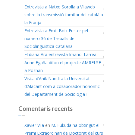
Entrevista a Natxo Sorolla a Vilaweb
sobre la transmissió familiar del català a
la Franja
Entrevista a Emili Boix Fuster pel
número 36 de Treballs de
Sociolingüística Catalana
El diaria Ara entrevista Imanol Larrea
Anne Egaña difon el projecte AMRELSE
a Poznán
Visita d’Anik Nandi a la Universitat
d’Alacant com a col·laborador honorífic
del Departament de Sociologia II
Comentaris recents
Xavier Vila
en
M. Fukuda ha obtingut el
Premi Extraordinari de Doctorat del curs