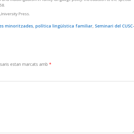
58.
University Press.
es minoritzades
,
política lingüística familiar
,
Seminari del CUSC
saris estan marcats amb
*