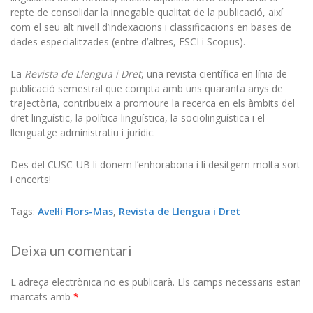
repte de consolidar la innegable qualitat de la publicació, així
com el seu alt nivell d’indexacions i classificacions en bases de
dades especialitzades (entre d’altres, ESCI i Scopus).
La
Revista de Llengua i Dret
, una revista científica en línia de
publicació semestral que compta amb uns quaranta anys de
trajectòria, contribueix a promoure la recerca en els àmbits del
dret lingüístic, la política lingüística, la sociolingüística i el
llenguatge administratiu i jurídic.
Des del CUSC-UB li donem l’enhorabona i li desitgem molta sort
i encerts!
Tags:
Avel·lí Flors-Mas
,
Revista de Llengua i Dret
Deixa un comentari
L'adreça electrònica no es publicarà.
Els camps necessaris estan
marcats amb
*