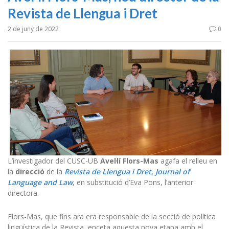
Revista de Llengua i Dret
2 de juny de 2022
0
L’investigador del CUSC-UB
Avel·lí Flors-Mas
agafa el relleu en
la
direcció
de la
Revista de Llengua i Dret, Journal of
Language and Law
, en substitució d’Eva Pons, l’anterior
directora.
Flors-Mas, que fins ara era responsable de la secció de política
lingüística de la Revista, enceta aquesta nova etapa amb el