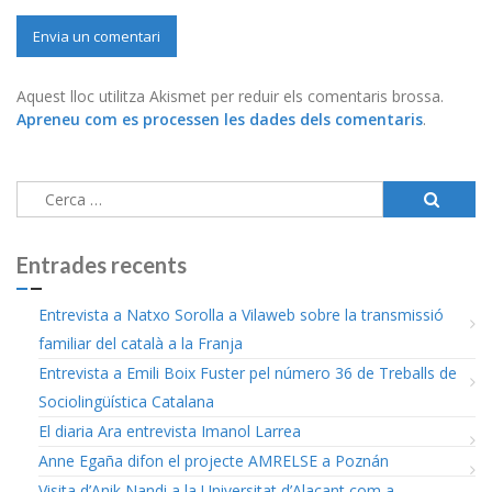
Aquest lloc utilitza Akismet per reduir els comentaris brossa.
Apreneu com es processen les dades dels comentaris
.
Cerca:
Entrades recents
Entrevista a Natxo Sorolla a Vilaweb sobre la transmissió
familiar del català a la Franja
Entrevista a Emili Boix Fuster pel número 36 de Treballs de
Sociolingüística Catalana
El diaria Ara entrevista Imanol Larrea
Anne Egaña difon el projecte AMRELSE a Poznán
Visita d’Anik Nandi a la Universitat d’Alacant com a