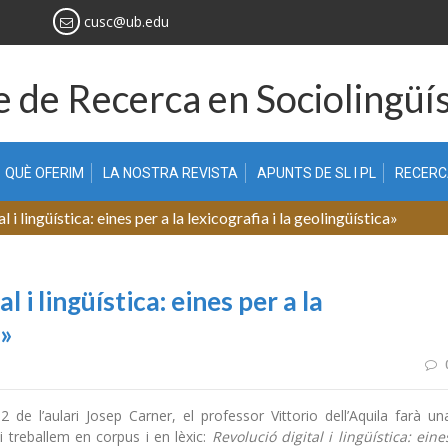
cusc@ub.edu
 de Recerca en Sociolingüís
QUÈ OFERIM
LA NOSTRA REVISTA
APUNTS DE SL I PL
RECER
i lingüística: eines per a la lexicografia i la geolingüística»
 i lingüística: eines per a la
a»
de l’aulari Josep Carner, el professor Vittorio dell’Aquila farà un
 treballem en corpus i en lèxic:
Revolució digital i lingüística: eine