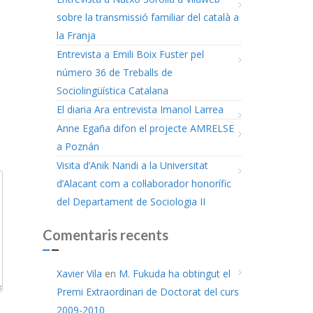
sobre la transmissió familiar del català a
la Franja
Entrevista a Emili Boix Fuster pel
número 36 de Treballs de
Sociolingüística Catalana
El diaria Ara entrevista Imanol Larrea
Anne Egaña difon el projecte AMRELSE
a Poznán
Visita d’Anik Nandi a la Universitat
d’Alacant com a col·laborador honorífic
del Departament de Sociologia II
Comentaris recents
Xavier Vila
en
M. Fukuda ha obtingut el
Premi Extraordinari de Doctorat del curs
2009-2010