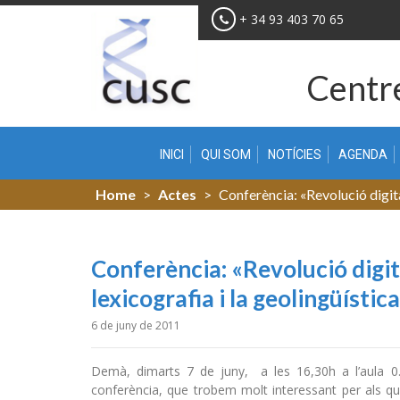
Skip
+ 34 93 403 70 65
to
content
Centre
INICI
QUI SOM
NOTÍCIES
AGENDA
Home
>
Actes
>
Conferència: «Revolució digital 
Conferència: «Revolució digital
lexicografia i la geolingüístic
6 de juny de 2011
Demà, dimarts 7 de juny, a les 16,30h a l’aula 0.2 
conferència, que trobem molt interessant per als qui