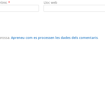
trònic
*
Lloc web
 brossa.
Apreneu com es processen les dades dels comentaris
.