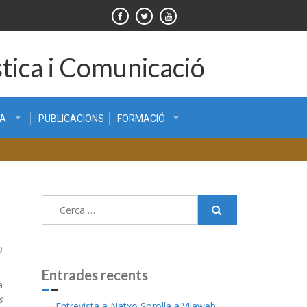
tica i Comunicació
CA
PUBLICACIONS
FORMACIÓ
Cerca:
0
Entrades recents
a
s
Entrevista a Natxo Sorolla a Vilaweb