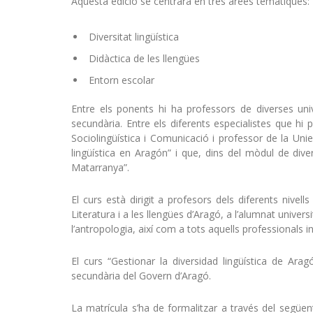
Aquesta edició se centrarà en tres àrees temàtiques:
Diversitat lingüística
Didàctica de les llengües
Entorn escolar
Entre els ponents hi ha professors de diverses univ
secundària. Entre els diferents especialistes que hi
Sociolingüística i Comunicació i professor de la Uniers
lingüística en Aragón” i que, dins del mòdul de divers
Matarranya”.
El curs està dirigit a profesors dels diferents nivel
Literatura i a les llengües d’Aragó, a l’alumnat universi
l’antropologia, així com a tots aquells professionals 
El curs “Gestionar la diversidad lingüística de Ara
secundària del Govern d’Aragó.
La matrícula s’ha de formalitzar a través del següen