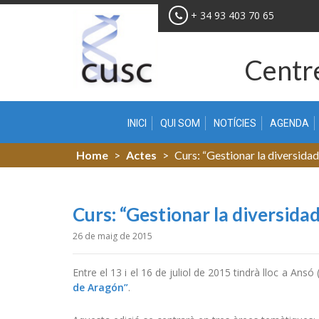
Skip
+ 34 93 403 70 65
to
content
Centre
INICI
QUI SOM
NOTÍCIES
AGENDA
Home
>
Actes
>
Curs: “Gestionar la diversidad
Curs: “Gestionar la diversidad
26 de maig de 2015
Entre el 13 i el 16 de juliol de 2015 tindrà lloc a Ans
de Aragón”
.