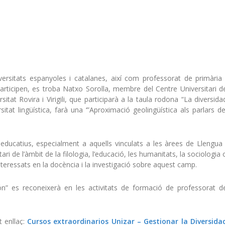
ersitats espanyoles i catalanes, així com professorat de primària 
 participen, es troba Natxo Sorolla, membre del Centre Universitari d
itat Rovira i Virigili, que participarà a la taula rodona “La diversida
itat lingüística, farà una ‘”Aproximació geolingüística als parlars de
ls educatius, especialment a aquells vinculats a les àrees de Llengua 
tari de l’àmbit de la filologia, l’educació, les humanitats, la sociologia 
interessats en la docència i la investigació sobre aquest camp.
gón” es reconeixerà en les activitats de formació de professorat d
t enllaç:
Cursos extraordinarios Unizar – Gestionar la Diversida