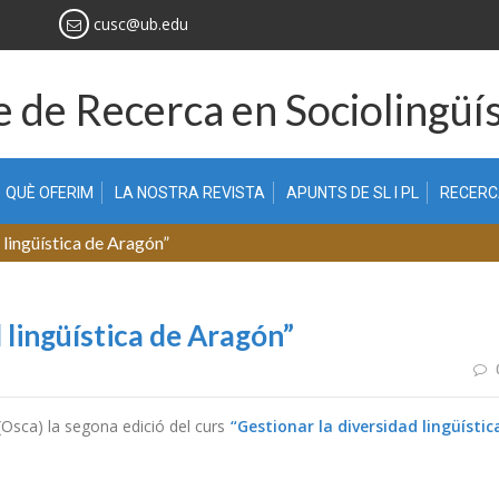
cusc@ub.edu
 de Recerca en Sociolingüís
QUÈ OFERIM
LA NOSTRA REVISTA
APUNTS DE SL I PL
RECER
 lingüística de Aragón”
 lingüística de Aragón”
ó (Osca) la segona edició del curs
“Gestionar la diversidad lingüístic