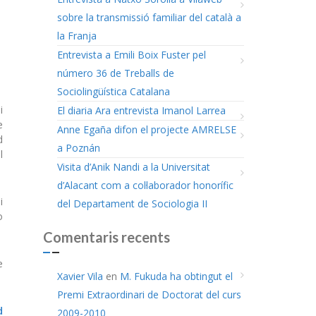
sobre la transmissió familiar del català a
la Franja
Entrevista a Emili Boix Fuster pel
número 36 de Treballs de
Sociolingüística Catalana
i
El diaria Ara entrevista Imanol Larrea
e
Anne Egaña difon el projecte AMRELSE
d
a Poznán
l
Visita d’Anik Nandi a la Universitat
d’Alacant com a col·laborador honorífic
i
del Departament de Sociologia II
o
Comentaris recents
e
Xavier Vila
en
M. Fukuda ha obtingut el
Premi Extraordinari de Doctorat del curs
d
2009-2010