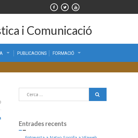
tica i Comunicació
CA
PUBLICACIONS
FORMACIÓ
Cerca:
0
a
Entrades recents
Entrevista a Natxo Sorolla a Vilaweb